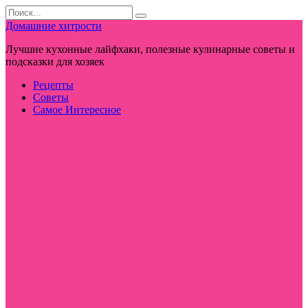
Перейти
Search
к
for:
Домашние хитрости
контенту
Лучшие кухонные лайфхаки, полезные кулинарные советы и
подсказки для хозяек
Рецепты
Советы
Самое Интересное