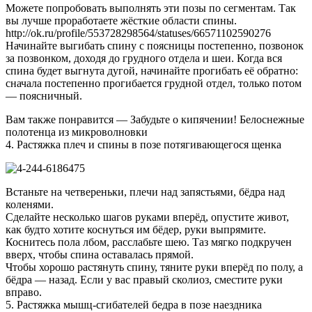
Можете попробовать выполнять эти позы по сегментам. Так
вы лучше проработаете жёсткие области спины.
http://ok.ru/profile/553728298564/statuses/66571102590276
Начинайте выгибать спину с поясницы постепенно, позвонок
за позвонком, доходя до грудного отдела и шеи. Когда вся
спина будет выгнута дугой, начинайте прогибать её обратно:
сначала постепенно прогибается грудной отдел, только потом
— поясничный.
Вам также понравится — Забудьте о кипячении! Белоснежные
полотенца из микроволновки
4. Растяжка плеч и спины в позе потягивающегося щенка
Встаньте на четвереньки, плечи над запястьями, бёдра над
коленями.
Сделайте несколько шагов руками вперёд, опустите живот,
как будто хотите коснуться им бёдер, руки выпрямите.
Коснитесь пола лбом, расслабьте шею. Таз мягко подкручен
вверх, чтобы спина оставалась прямой.
Чтобы хорошо растянуть спину, тяните руки вперёд по полу, а
бёдра — назад. Если у вас правый сколиоз, сместите руки
вправо.
5. Растяжка мышц-сгибателей бедра в позе наездника