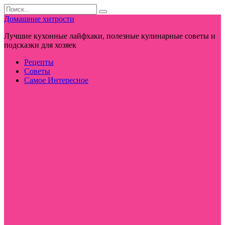
Перейти
Search
к
for:
Домашние хитрости
контенту
Лучшие кухонные лайфхаки, полезные кулинарные советы и
подсказки для хозяек
Рецепты
Советы
Самое Интересное