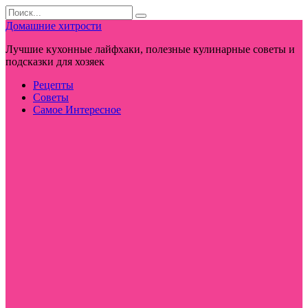
Перейти
Search
к
for:
Домашние хитрости
контенту
Лучшие кухонные лайфхаки, полезные кулинарные советы и
подсказки для хозяек
Рецепты
Советы
Самое Интересное