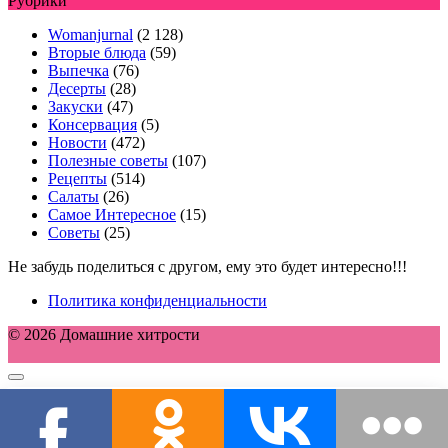
Рубрики
Womanjurnal
(2 128)
Вторые блюда
(59)
Выпечка
(76)
Десерты
(28)
Закуски
(47)
Консервация
(5)
Новости
(472)
Полезные советы
(107)
Рецепты
(514)
Салаты
(26)
Самое Интересное
(15)
Советы
(25)
Не забудь поделиться с другом, ему это будет интересно!!!
Политика конфиденциальности
© 2026 Домашние хитрости
Этот сайт использует cookie для хранения данных. Продолжая
использовать сайт, Вы даете свое согласие на работу с этими файлами.
OK