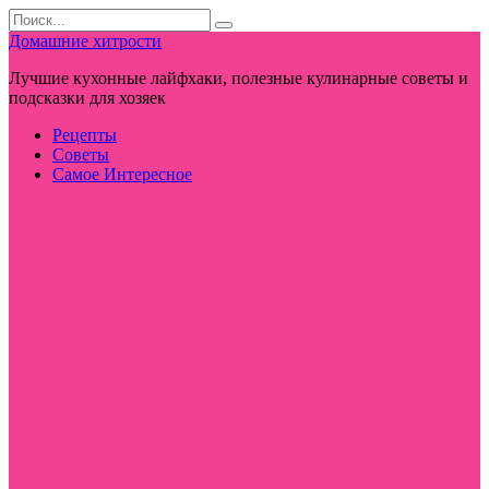
Перейти
Search
к
for:
Домашние хитрости
контенту
Лучшие кухонные лайфхаки, полезные кулинарные советы и
подсказки для хозяек
Рецепты
Советы
Самое Интересное