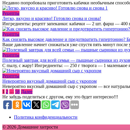
Недавно попробовала приготовить кабачки необычным способом
Рецепты
Легко, вкусно и красиво! Готовлю снова и снова!
Ингредиенты: рецепт запеканки: кабачки — 2 шт. фарш — 400 г
Рецепты
Как снизить высокое давление и предотвратить гипертонию? Б
Ваше давление начнет снижаться уже спустя пять минут после 
Рецепты
Полезный завтрак для всей семьи — пышные сырники из духов
С пылу, с жару! Ингредиенты: — 250 г творога — 1 маленькое я
Рецепты
Невероятно вкусный домашний сыр с укропом
Невероятно вкусный домашний сыр с укропом — все натуральн
Пагинация
1
2
…
58
Далее
записей
Не забудь поделиться с другом, ему это будет интересно!!!
Политика конфиденциальности
© 2026 Домашние хитрости