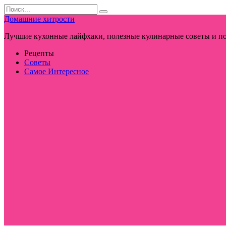
Перейти
Search
к
for:
Домашние хитрости
контенту
Лучшие кухонные лайфхаки, полезные кулинарные советы и по
Рецепты
Советы
Самое Интересное