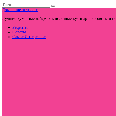
Перейти
Search
к
for:
Домашние хитрости
контенту
Лучшие кухонные лайфхаки, полезные кулинарные советы и по
Рецепты
Советы
Самое Интересное