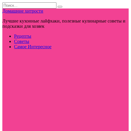
Перейти
Search
к
for:
Домашние хитрости
контенту
Лучшие кухонные лайфхаки, полезные кулинарные советы и
подсказки для хозяек
Рецепты
Советы
Самое Интересное