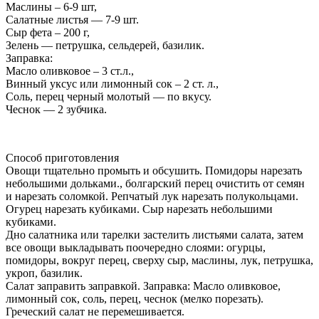
Маслины – 6-9 шт,
Салатные листья — 7-9 шт.
Сыр фета – 200 г,
Зелень — петрушка, сельдерей, базилик.
Заправка:
Масло оливковое – 3 ст.л.,
Винный уксус или лимонный сок – 2 ст. л.,
Соль, перец черный молотый — по вкусу.
Чеснок — 2 зубчика.
Способ приготовления
Овощи тщательно промыть и обсушить. Помидоры нарезать
небольшими дольками., болгарский перец очистить от семян
и нарезать соломкой. Репчатый лук нарезать полукольцами.
Огурец нарезать кубиками. Сыр нарезать небольшими
кубиками.
Дно салатника или тарелки застелить листьями салата, затем
все овощи выкладывать поочередно слоями: огурцы,
помидоры, вокруг перец, сверху сыр, маслины, лук, петрушка,
укроп, базилик.
Салат заправить заправкой. Заправка: Масло оливковое,
лимонный сок, соль, перец, чеснок (мелко порезать).
Греческий салат не перемешивается.