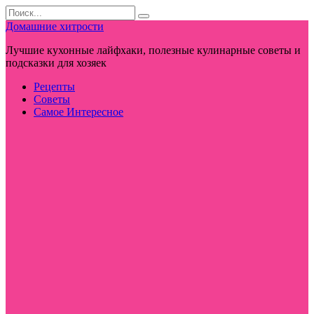
Перейти
Search
к
for:
Домашние хитрости
контенту
Лучшие кухонные лайфхаки, полезные кулинарные советы и
подсказки для хозяек
Рецепты
Советы
Самое Интересное