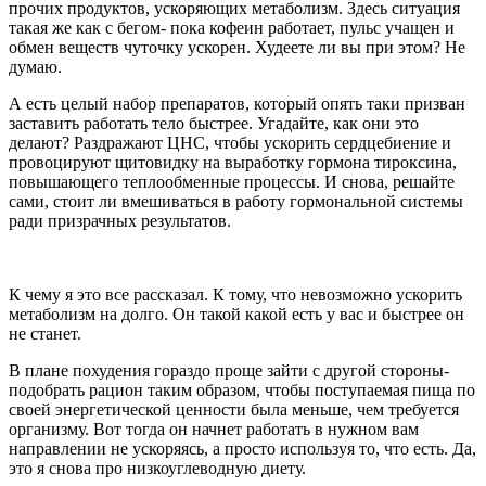
прочих продуктов, ускоряющих метаболизм. Здесь ситуация
такая же как с бегом- пока кофеин работает, пульс учащен и
обмен веществ чуточку ускорен. Худеете ли вы при этом? Не
думаю.
А есть целый набор препаратов, который опять таки призван
заставить работать тело быстрее. Угадайте, как они это
делают? Раздражают ЦНС, чтобы ускорить сердцебиение и
провоцируют щитовидку на выработку гормона тироксина,
повышающего теплообменные процессы. И снова, решайте
сами, стоит ли вмешиваться в работу гормональной системы
ради призрачных результатов.
К чему я это все рассказал. К тому, что невозможно ускорить
метаболизм на долго. Он такой какой есть у вас и быстрее он
не станет.
В плане похудения гораздо проще зайти с другой стороны-
подобрать рацион таким образом, чтобы поступаемая пища по
своей энергетической ценности была меньше, чем требуется
организму. Вот тогда он начнет работать в нужном вам
направлении не ускоряясь, а просто используя то, что есть. Да,
это я снова про низкоуглеводную диету.