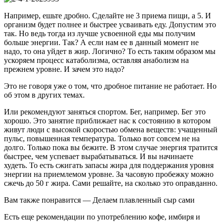
Например, ешьте дробно. Сделайте не 3 приема пищи, а 5. И
организм будет полнее и быстрее усваивать еду. Допустим это
так. Но ведь тогда из лучше усвоенной еды мы получим
больше энергии. Так? А если нам ее в данный момент не
надо, то она уйдет в жир. Логично? То есть таким образом мы
ускоряем процесс катаболизма, оставляя анаболизм на
прежнем уровне. И зачем это надо?
Это не говоря уже о том, что дробное питание не работает. Но
об этом в других темах.
Или рекомендуют заняться спортом. Бег, например. Бег это
хорошо. Это занятие приближает нас к состоянию в котором
живут люди с высокой скоростью обмена веществ: учащенный
пульс, повышенная температура. Только вот совсем не на
долго. Только пока вы бежите. В этом случае энергия тратится
быстрее, чем успевает вырабатываться. И вы начинаете
худеть. То есть сжигать запасы жира для поддержания уровня
энергии на приемлемом уровне. За часовую пробежку можно
сжечь до 50 г жира. Сами решайте, на сколько это оправданно.
Вам также понравится — Делаем плавленный сыр сами
Есть еще рекомендации по употреблению кофе, имбиря и