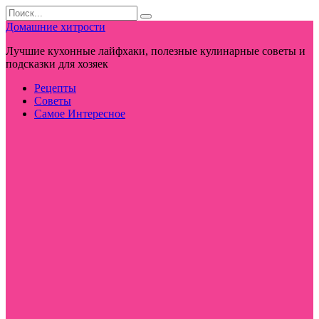
Перейти
Search
к
for:
Домашние хитрости
контенту
Лучшие кухонные лайфхаки, полезные кулинарные советы и
подсказки для хозяек
Рецепты
Советы
Самое Интересное