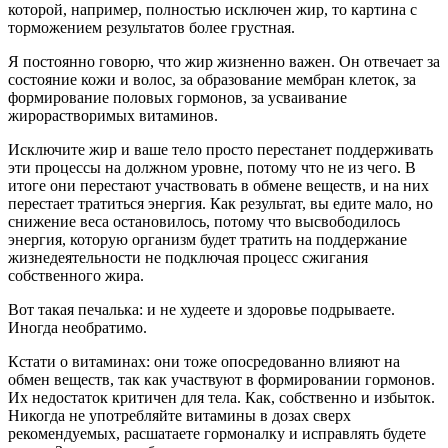
которой, например, полностью исключен жир, то картина с
торможением результатов более грустная.
Я постоянно говорю, что жир жизненно важен. Он отвечает за
состояние кожи и волос, за образование мембран клеток, за
формирование половых гормонов, за усваивание
жирорастворимых витаминов.
Исключите жир и ваше тело просто перестанет поддерживать
эти процессы на должном уровне, потому что не из чего. В
итоге они перестают участвовать в обмене веществ, и на них
перестает тратиться энергия. Как результат, вы едите мало, но
снижение веса остановилось, потому что высвободилось
энергия, которую организм будет тратить на поддержание
жизнедеятельности не подключая процесс сжигания
собственного жира.
Вот такая печалька: и не худеете и здоровье подрываете.
Иногда необратимо.
Кстати о витаминах: они тоже опосредованно влияют на
обмен веществ, так как участвуют в формировании гормонов.
Их недостаток критичен для тела. Как, собственно и избыток.
Никогда не употребляйте витамины в дозах сверх
рекомендуемых, расшатаете гормоналку и исправлять будете