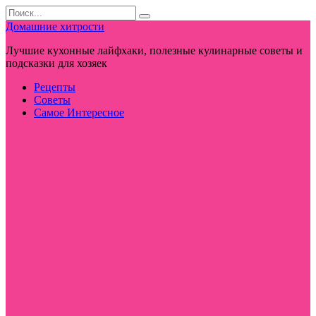
Перейти
Search
к
for:
Домашние хитрости
контенту
Лучшие кухонные лайфхаки, полезные кулинарные советы и
подсказки для хозяек
Рецепты
Советы
Самое Интересное