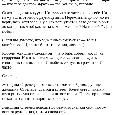
— кто тебе доктор? Жрать — это, конечно, условно.
Склонна сделать «уух». Но «ууух» это часто назло себе. Назло
мужу ушла от него с двумя детьми. Переживала долго, но не
вернулась, хотя звал. Ну а как вернуться? Назло должно быть
до конца, так чтоб камня на камне! Ась, что? Назло себе? Да и
пофиг!
(Если вы думаете, что муж пил-бил-изменял — то вы
ошибаетесь. Просто ей что-то не понравилось).
Короче, женщина-Скорпион — это баба добрая, но, с@ка,
суррровая. И жить с ней можно, только если не ждать
излишних сантиментов. И любить её нужно грамотно. И
часто.
Стрелец
Женщина-Стрелец — это вселенское зло. Дьявол, увидев
женщину-Стрельца, сцытся и плачет. Более нетерпимых и
шухерных существ я в жизни не встречала. Горят-горят, пока
не кончатся и не зажарят всех вокруг.
Женщина-Стрелец доводит до безумия сначала себя, потом
всех окружающих, потом снова себя.