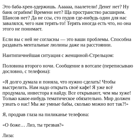
Это баба-хрен-удержишь. Аааааа, паалетели! Денег нет? Ну
банк ограбим! Времени нет? Ща пространство расширим.
Шансов нет? Да не ссы, сто пудов где-нибудь один для нас
завалялся, чего нам терять-то! Терять иногда есть что, но она
этого не понимает.
Если вы с ней не согласны — это ваши проблемы. Способна
раздавать ментальные люлины даже на расстоянии.
Наитипичнейшая ситуация с женщиной-Стрельцом:
Половина второго ночи. Сообщение в вотсапе (переписываю
дословно, с телефона):
«Я долго думала и поняла, что нужно сделать! Чтобы
выстрелить. Нам надо открыть своё кафе! Я уже всё
продумала, инвестора я найду. Все открывают, чем мы хуже!
Только какое-нибудь тематическое обязательно. Мир должен
узнать о нас! Мы же умные бабы, сколько можно вот так?!»
Я, продрав глаза на пиликанье телефона:
«О боже… Лиз, ты трезвая?»
Лиза: