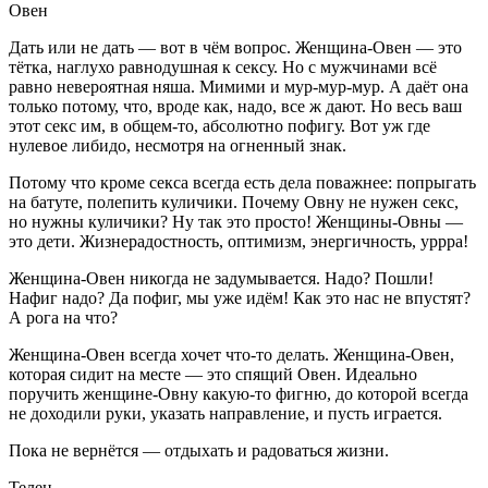
Овен
Дать или не дать — вот в чём вопрос. Женщина-Овен — это
тётка, наглухо равнодушная к сексу. Но с мужчинами всё
равно невероятная няша. Мимими и мур-мур-мур. А даёт она
только потому, что, вроде как, надо, все ж дают. Но весь ваш
этот секс им, в общем-то, абсолютно пофигу. Вот уж где
нулевое либидо, несмотря на огненный знак.
Потому что кроме секса всегда есть дела поважнее: попрыгать
на батуте, полепить куличики. Почему Овну не нужен секс,
но нужны куличики? Ну так это просто! Женщины-Овны —
это дети. Жизнерадостность, оптимизм, энергичность, уррра!
Женщина-Овен никогда не задумывается. Надо? Пошли!
Нафиг надо? Да пофиг, мы уже идём! Как это нас не впустят?
А рога на что?
Женщина-Овен всегда хочет что-то делать. Женщина-Овен,
которая сидит на месте — это спящий Овен. Идеально
поручить женщине-Овну какую-то фигню, до которой всегда
не доходили руки, указать направление, и пусть играется.
Пока не вернётся — отдыхать и радоваться жизни.
Телец