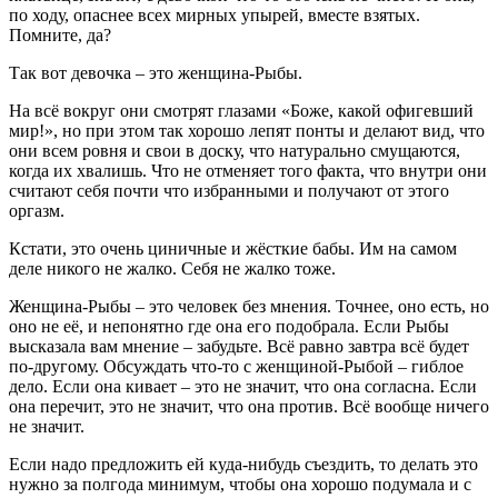
по ходу, опаснее всех мирных упырей, вместе взятых.
Помните, да?
Так вот девочка – это женщина-Рыбы.
На всё вокруг они смотрят глазами «Боже, какой офигевший
мир!», но при этом так хорошо лепят понты и делают вид, что
они всем ровня и свои в доску, что натурально смущаются,
когда их хвалишь. Что не отменяет того факта, что внутри они
считают себя почти что избранными и получают от этого
оргазм.
Кстати, это очень циничные и жёсткие бабы. Им на самом
деле никого не жалко. Себя не жалко тоже.
Женщина-Рыбы – это человек без мнения. Точнее, оно есть, но
оно не её, и непонятно где она его подобрала. Если Рыбы
высказала вам мнение – забудьте. Всё равно завтра всё будет
по-другому. Обсуждать что-то с женщиной-Рыбой – гиблое
дело. Если она кивает – это не значит, что она согласна. Если
она перечит, это не значит, что она против. Всё вообще ничего
не значит.
Если надо предложить ей куда-нибудь съездить, то делать это
нужно за полгода минимум, чтобы она хорошо подумала и с