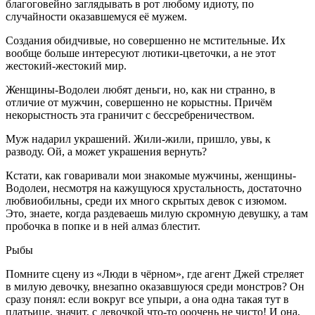
благоговейно заглядывать в рот любому идиоту, по
случайности оказавшемуся её мужем.
Создания обидчивые, но совершенно не мстительные. Их
вообще больше интересуют лютики-цветочки, а не этот
жестокий-жестокий мир.
Женщины-Водолеи любят деньги, но, как ни странно, в
отличие от мужчин, совершенно не корыстны. Причём
некорыстность эта граничит с бессребреничеством.
Муж надарил украшений. Жили-жили, пришло, увы, к
разводу. Ой, а может украшения вернуть?
Кстати, как говаривали мои знакомые мужчины, женщины-
Водолеи, несмотря на кажущуюся хрустальность, достаточно
любвиобильны, среди их много скрытых девок с изюмом.
Это, знаете, когда раздеваешь милую скромную девушку, а там
пробочка в попке и в ней алмаз блестит.
Рыбы
Помните сцену из «Люди в чёрном», где агент Джей стреляет
в милую девочку, внезапно оказавшуюся среди монстров? Он
сразу понял: если вокруг все упыри, а она одна такая тут в
платьице, значит, с девочкой что-то ооочень не чисто! И она,