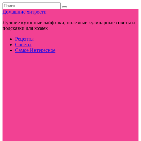
Перейти
Search
к
for:
Домашние хитрости
контенту
Лучшие кухонные лайфхаки, полезные кулинарные советы и
подсказки для хозяек
Рецепты
Советы
Самое Интересное