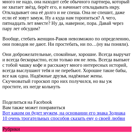
много не надо, она находит себе обычного партнера, который
не хватает звёзд, берёт его, и начинает откладывать икру.
Откладывает она её долго и не спеша. Она не спешит, даже
если её зовут замуж. Ну а куда нам торопиться? А чего,
пятнадцать лет вместе? Ну да, наверное, пора. Давай через
пару лет обсудим?
Вообще, стебать женщин-Раков невозможно по определению,
они поводов не дают. Ни простебать, ни по…(ну вы поняли).
Они доброжелательные, спокойные, хорошие. Всегда выручат
и всегда бескорыстно, если только им не лень. Всегда выпьют
с тобой чашку кофе и расскажут много интересных историй,
всегда выслушают тебя и не перебьют. Хорошие такие бабы,
все как одна. Надёжные друзья, надёжные жены.
Скучноватый гороскоп про них получился, но вы уж
простите, их негде кольнуть
Поделиться на Facebook
Вам также может понравиться
Вот каким он будет мужем, на основании его знака Зодиака
10 очень трогательных способов сказать ему о своей любви
Рубрики