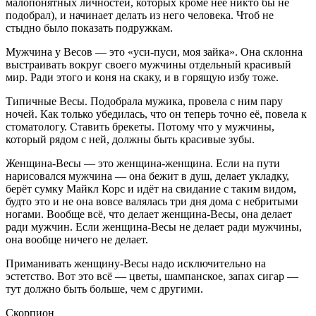
малопонятных личностей, которых кроме неё никто бы не
подобрал), и начинает делать из него человека. Чтоб не
стыдно было показать подружкам.
Мужчина у Весов — это «уси-пуси, моя зайка». Она склонна
выстраивать вокруг своего мужчины отдельный красивый
мир. Ради этого и коня на скаку, и в горящую избу тоже.
Типичные Весы. Подобрала мужика, провела с ним пару
ночей. Как только убедилась, что он теперь точно её, повела к
стоматологу. Ставить брекеты. Потому что у мужчины,
который рядом с ней, должны быть красивые зубы.
Женщина-Весы — это женщина-женщина. Если на пути
нарисовался мужчина — она бежит в душ, делает укладку,
берёт сумку Майкл Корс и идёт на свидание с таким видом,
будто это и не она вовсе валялась три дня дома с небритыми
ногами. Вообще всё, что делает женщина-Весы, она делает
ради мужчин. Если женщина-Весы не делает ради мужчины,
она вообще ничего не делает.
Приманивать женщину-Весы надо исключительно на
эстетство. Вот это всё — цветы, шампанское, запах сигар —
тут должно быть больше, чем с другими.
Скорпион