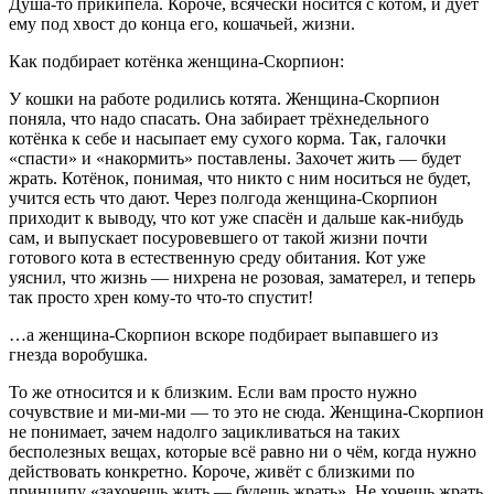
Душа-то прикипела. Короче, всячески носится с котом, и дует
ему под хвост до конца его, кошачьей, жизни.
Как подбирает котёнка женщина-Скорпион:
У кошки на работе родились котята. Женщина-Скорпион
поняла, что надо спасать. Она забирает трёхнедельного
котёнка к себе и насыпает ему сухого корма. Так, галочки
«спасти» и «накормить» поставлены. Захочет жить — будет
жрать. Котёнок, понимая, что никто с ним носиться не будет,
учится есть что дают. Через полгода женщина-Скорпион
приходит к выводу, что кот уже спасён и дальше как-нибудь
сам, и выпускает посуровевшего от такой жизни почти
готового кота в естественную среду обитания. Кот уже
уяснил, что жизнь — нихрена не розовая, заматерел, и теперь
так просто хрен кому-то что-то спустит!
…а женщина-Скорпион вскоре подбирает выпавшего из
гнезда воробушка.
То же относится и к близким. Если вам просто нужно
сочувствие и ми-ми-ми — то это не сюда. Женщина-Скорпион
не понимает, зачем надолго зацикливаться на таких
бесполезных вещах, которые всё равно ни о чём, когда нужно
действовать конкретно. Короче, живёт с близкими по
принципу «захочешь жить — будешь жрать». Не хочешь жрать