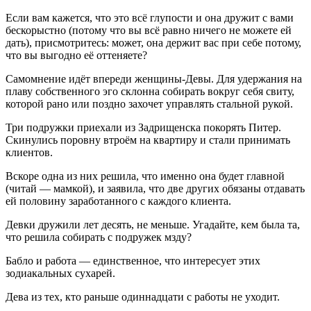
Если вам кажется, что это всё глупости и она дружит с вами
бескорыстно (потому что вы всё равно ничего не можете ей
дать), присмотритесь: может, она держит вас при себе потому,
что вы выгодно её оттеняете?
Самомнение идёт впереди женщины-Девы. Для удержания на
плаву собственного эго склонна собирать вокруг себя свиту,
которой рано или поздно захочет управлять стальной рукой.
Три подружки приехали из Задрищенска покорять Питер.
Скинулись поровну втроём на квартиру и стали принимать
клиентов.
Вскоре одна из них решила, что именно она будет главной
(читай — мамкой), и заявила, что две других обязаны отдавать
ей половину заработанного с каждого клиента.
Девки дружили лет десять, не меньше. Угадайте, кем была та,
что решила собирать с подружек мзду?
Бабло и работа — единственное, что интересует этих
зодиакальных сухарей.
Дева из тех, кто раньше одиннадцати с работы не уходит.