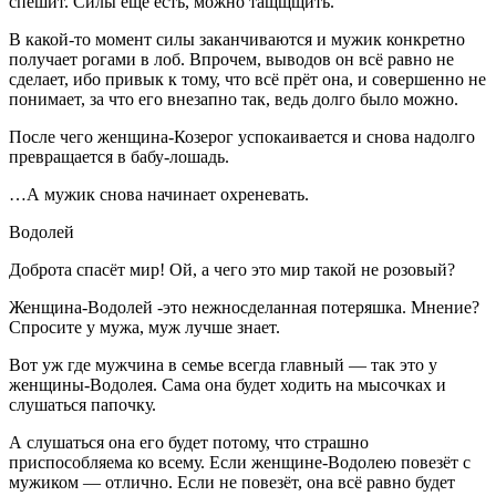
спешит. Силы ещё есть, можно тащщщить.
В какой-то момент силы заканчиваются и мужик конкретно
получает рогами в лоб. Впрочем, выводов он всё равно не
сделает, ибо привык к тому, что всё прёт она, и совершенно не
понимает, за что его внезапно так, ведь долго было можно.
После чего женщина-Козерог успокаивается и снова надолго
превращается в бабу-лошадь.
…А мужик снова начинает охреневать.
Водолей
Доброта спасёт мир! Ой, а чего это мир такой не розовый?
Женщина-Водолей -это нежносделанная потеряшка. Мнение?
Спросите у мужа, муж лучше знает.
Вот уж где мужчина в семье всегда главный — так это у
женщины-Водолея. Сама она будет ходить на мысочках и
слушаться папочку.
А слушаться она его будет потому, что страшно
приспособляема ко всему. Если женщине-Водолею повезёт с
мужиком — отлично. Если не повезёт, она всё равно будет