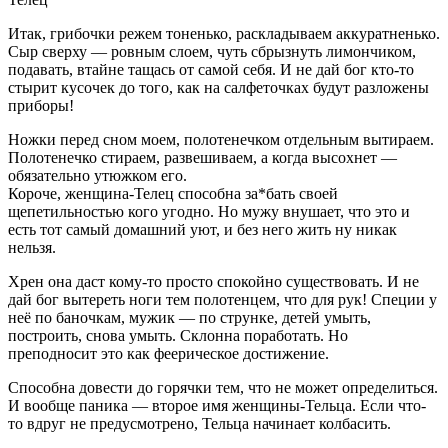
Итак, грибочки режем тоненько, раскладываем аккуратненько.
Сыр сверху — ровным слоем, чуть сбрызнуть лимончиком,
подавать, втайне тащась от самой себя. И не дай бог кто-то
стырит кусочек до того, как на салфеточках будут разложены
приборы!
Ножки перед сном моем, полотенечком отдельным вытираем.
Полотенечко стираем, развешиваем, а когда высохнет —
обязательно утюжком его.
Короче, женщина-Телец способна за*бать своей
щепетильностью кого угодно. Но мужу внушает, что это и
есть тот самый домашний уют, и без него жить ну никак
нельзя.
Хрен она даст кому-то просто спокойно существовать. И не
дай бог вытереть ноги тем полотенцем, что для рук! Специи у
неё по баночкам, мужик — по струнке, детей умыть,
построить, снова умыть. Склонна поработать. Но
преподносит это как феерическое достижение.
Способна довести до горячки тем, что не может определиться.
И вообще паника — второе имя женщины-Тельца. Если что-
то вдруг не предусмотрено, Тельца начинает колбасить.