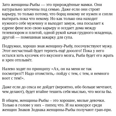
Зато женщины-Рыбы — это прирождённые мамки. Они
натурально заточены под семью. Даже если они строят
карьеру, то только потому, что борщ никому не нужен и сопли
вытирать пока что некому. Но как только она находит
нужного себе мужчину и выходит замуж, она посылает к
едрене фене всю свою карьеру и оседает дома между
телевизором и плитой, одной рукой качая грудного младенца,
другой — помешивая зажарку для супа.
Подружки, хорошо зная женщину-Рыбу, посочувствуют мужу.
Этот несчастный будет терпеть ещё дооолго! Пока у него
остался хоть кусочек его вкусного мозга, Рыба будет его жрать
и хрен отплывёт.
Налево ходят по принципу «Ах, он на меня не так
посмотрел?! Надо отомстить,- пойду с тем, с тем, и немного
воот с тем!».
Даже если до секса не дойдет (вероятно, ибо больше мечтают,
чем делают), будет втайне тешить себя мыслью, что могла бы.
В общем, женщины-Рыбы – это хорошие, милые девочки.
Только в голове у них – пипец что. И на конкурсе среди
женщин Знаков Зодиака женщины-Рыбы получают гран-при.