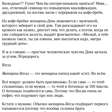
Выходные?? Ууии! Чем бы интересненьким заняться? Ммм…
ооо, отличный семинар по повышению квалификации,
двухдневный, по восемь часов с перерывом на кофе-брейк.
На кофе-брейке женщина-Дева знакомится с мужчиной,
которого забирает в свой дом. Там раскладывает его на
кровати как нужно, диктует ему, что делать, а потом, когда он
уже собирается заснуть, выдаёт флегматично: «Милый, я тебе
вызвала такси, ты уж извини, мне выспаться надо, завтра
трудный день».
Я ж и говорю — простые человеческие чувства Дева загнала
за углом. Втридорога.
Весы
Женщина-Весы — это женщина пипец какой эстет. Во всём.
Всё вокруг должно быть красивенько. Если сама — то чтоб
стильненько, если мужик — то чтоб в ботинках за 500 баксов.
О ботинках позаботится сама. Потому что Весам очень не
пофиг, что подумают про них люди.
Кстати о мужике. Обычно женщина-Весы подбирает первого
папавшегося (потому что вообще склонна брать