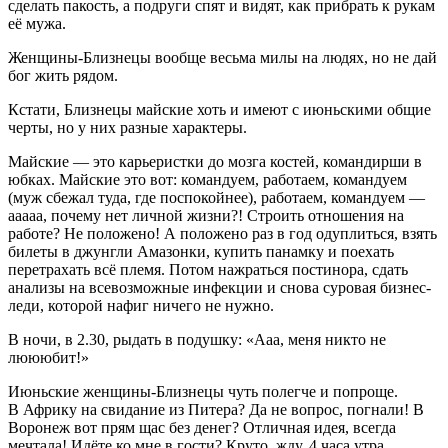
сделать пакость, а подруги спят и видят, как прибрать к рукам
её мужа.
Женщины-Близнецы вообще весьма милы на людях, но не дай
бог жить рядом.
Кстати, Близнецы майские хоть и имеют с июньскими общие
черты, но у них разные характеры.
Майские — это карьеристки до мозга костей, командирши в
юбках. Майские это вот: командуем, работаем, командуем
(муж сбежал туда, где поспокойнее), работаем, командуем —
ааааа, почему нет личной жизни?! Строить отношения на
работе? Не положено! А положено раз в год одуплиться, взять
билеты в джунгли Амазонки, купить панамку и поехать
перетрахать всё племя. Потом нажраться постинора, сдать
анализы на всевозможные инфекции и снова суровая бизнес-
леди, которой нафиг ничего не нужно.
В ночи, в 2.30, рыдать в подушку: «Ааа, меня никто не
люююбит!»
Июньские женщины-Близнецы чуть полегче и попроще.
В Африку на свидание из Питера? Да не вопрос, погнали! В
Воронеж вот прям щас без денег? Отличная идея, всегда
мечтала! Идёте ко мне в гости? Круто, жду, 4 часа утра,