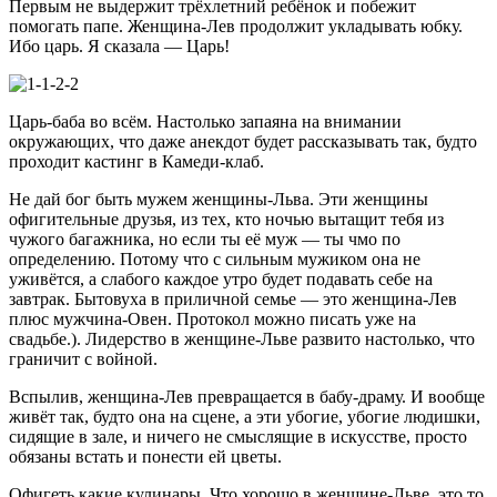
Первым не выдержит трёхлетний ребёнок и побежит
помогать папе. Женщина-Лев продолжит укладывать юбку.
Ибо царь. Я сказала — Царь!
Царь-баба во всём. Настолько запаяна на внимании
окружающих, что даже анекдот будет рассказывать так, будто
проходит кастинг в Камеди-клаб.
Не дай бог быть мужем женщины-Льва. Эти женщины
офигительные друзья, из тех, кто ночью вытащит тебя из
чужого багажника, но если ты её муж — ты чмо по
определению. Потому что с сильным мужиком она не
уживётся, а слабого каждое утро будет подавать себе на
завтрак. Бытовуха в приличной семье — это женщина-Лев
плюс мужчина-Овен. Протокол можно писать уже на
свадьбе.). Лидерство в женщине-Льве развито настолько, что
граничит с войной.
Вспылив, женщина-Лев превращается в бабу-драму. И вообще
живёт так, будто она на сцене, а эти убогие, убогие людишки,
сидящие в зале, и ничего не смыслящие в искусстве, просто
обязаны встать и понести ей цветы.
Офигеть какие кулинары. Что хорошо в женщине-Льве, это то,