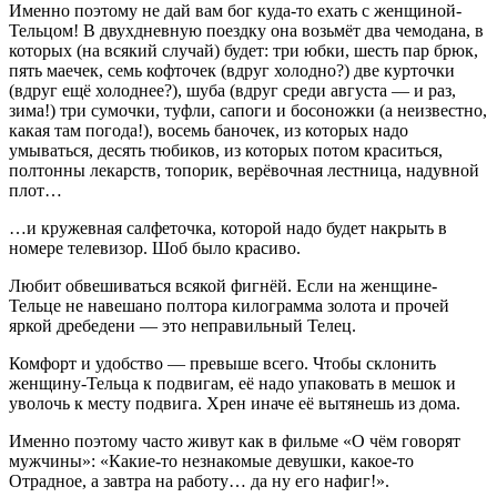
Именно поэтому не дай вам бог куда-то ехать с женщиной-
Тельцом! В двухдневную поездку она возьмёт два чемодана, в
которых (на всякий случай) будет: три юбки, шесть пар брюк,
пять маечек, семь кофточек (вдруг холодно?) две курточки
(вдруг ещё холоднее?), шуба (вдруг среди августа — и раз,
зима!) три сумочки, туфли, сапоги и босоножки (а неизвестно,
какая там погода!), восемь баночек, из которых надо
умываться, десять тюбиков, из которых потом краситься,
полтонны лекарств, топорик, верёвочная лестница, надувной
плот…
…и кружевная салфеточка, которой надо будет накрыть в
номере телевизор. Шоб было красиво.
Любит обвешиваться всякой фигнёй. Если на женщине-
Тельце не навешано полтора килограмма золота и прочей
яркой дребедени — это неправильный Телец.
Комфорт и удобство — превыше всего. Чтобы склонить
женщину-Тельца к подвигам, её надо упаковать в мешок и
уволочь к месту подвига. Хрен иначе её вытянешь из дома.
Именно поэтому часто живут как в фильме «О чём говорят
мужчины»: «Какие-то незнакомые девушки, какое-то
Отрадное, а завтра на работу… да ну его нафиг!».