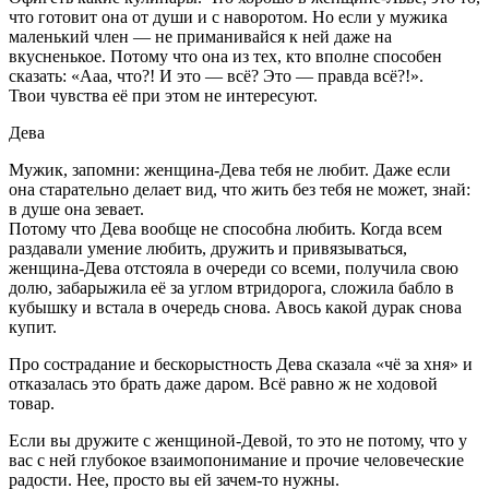
что готовит она от души и с наворотом. Но если у мужика
маленький член — не приманивайся к ней даже на
вкусненькое. Потому что она из тех, кто вполне способен
сказать: «Ааа, что?! И это — всё? Это — правда всё?!».
Твои чувства её при этом не интересуют.
Дева
Мужик, запомни: женщина-Дева тебя не любит. Даже если
она старательно делает вид, что жить без тебя не может, знай:
в душе она зевает.
Потому что Дева вообще не способна любить. Когда всем
раздавали умение любить, дружить и привязываться,
женщина-Дева отстояла в очереди со всеми, получила свою
долю, забарыжила её за углом втридорога, сложила бабло в
кубышку и встала в очередь снова. Авось какой дурак снова
купит.
Про сострадание и бескорыстность Дева сказала «чё за хня» и
отказалась это брать даже даром. Всё равно ж не ходовой
товар.
Если вы дружите с женщиной-Девой, то это не потому, что у
вас с ней глубокое взаимопонимание и прочие человеческие
радости. Нее, просто вы ей зачем-то нужны.