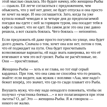
этой мыслью свыклась. Но будьте начеку, ибо женщина-Рыбы
— сцыкло. Ей легче согласиться с предложением, чем
объяснить, что у неё нет денег, не будет отпуска и она просто
не хочет на море. И она соглашается. Зато, когда ты уже
купила новый чемодан и за четыре дня до предполагаемой
поездки вы едете с ней за горящим туром, она посадит тебя в
кафе и скажет, что не едет. На самом деле это она уже давно
решила, а вот сказать боялась. Чего боялась — непонятно.
Если предложить ей даже просто погулять по улице, она будет
долго думать. Сначала о том, хочет она или нет, потом о том,
что её поджидает на пути. Она будет просчитывать
всевозможные варианты, ей надо знать наверняка, во что её
втягивают и чем это всё грозит. Рыбы не расчётливые, не.
Они — просчётливые.
Женщина-Рыбы — хоть и не глава, но тот ещё серый
кардинал. При том, что она сама не способна что-то решить,
знайте: если видите, как мужик с воплями «Ааа, мне надо!»
бежит вперёд, это значит, что где-то сзади плавает его Рыба.
Внушить мужу, что ему надо ненадолго повоевать, чтобы он
получил «участника боевых…» и все полагающиеся при этом
льготы? О, да! Это — женщина-Рыбы. Я ж говорила —
никого не жалко.