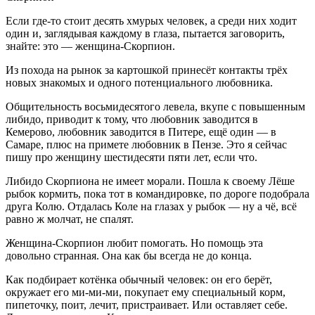
Если где-то стоит десять хмурых человек, а среди них ходит
один и, заглядывая каждому в глаза, пытается заговорить,
знайте: это — женщина-Скорпион.
Из похода на рынок за картошкой принесёт контакты трёх
новых знакомых и одного потенциального любовника.
Общительность восьмидесятого левела, вкупе с повышенным
либидо, приводит к тому, что любовник заводится в
Кемерово, любовник заводится в Питере, ещё один — в
Самаре, плюс на примете любовник в Пензе. Это я сейчас
пишу про женщину шестидесяти пяти лет, если что.
Либидо Скорпиона не имеет морали. Пошла к своему Лёше
рыбок кормить, пока тот в командировке, по дороге подобрала
друга Колю. Отдалась Коле на глазах у рыбок — ну а чё, всё
равно ж молчат, не спалят.
Женщина-Скорпион любит помогать. Но помощь эта
довольно странная. Она как бы всегда не до конца.
Как подбирает котёнка обычный человек: он его берёт,
окружает его ми-ми-ми, покупает ему специальный корм,
пипеточку, поит, лечит, пристраивает. Или оставляет себе.