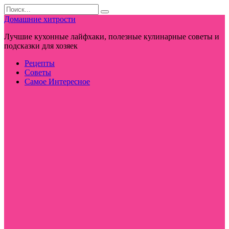
Перейти
Search
к
for:
Домашние хитрости
контенту
Лучшие кухонные лайфхаки, полезные кулинарные советы и
подсказки для хозяек
Рецепты
Советы
Самое Интересное