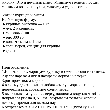
многих. Это и неудивительно. Минимум грязной посуды,
минимум возни на кухни, максимум удовольствия.
Ужин с курицей и рисом.
На большую форму:
🔸куриные окорочка — 1 кг
🔸лук-2 маленьких
🔸морковь -1 шт
🔸рис-300 гр
🔸вода 🔸сметана 1 ст.л.
🔸соль, перец, специи для курицы
🔸фольга
Приготовление:
1.Изначально замаринуем курочку в сметане соли и специях;
2.далее нарезаем лук и натираем морковь на терке
3.рис промываем хорошо
4.в форму для запекания добавляем лук морковь и рис,
перемешиваем, добавляем соль и перец;
5.выкладываем курочку сверху, наливаем воду так чтобы она
покрывала рис на 0,7- 1 см.. закрываем фольгой хорошо…
делаем дырочки для выхода пара
6.отправляем в ЗАРАНЕЕ РАЗОГРЕТУЮ духовку 180