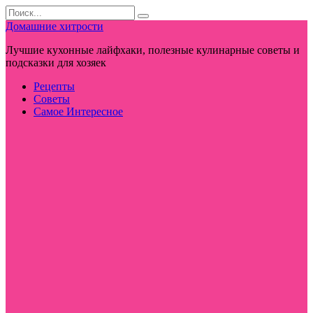
Перейти
Search
к
for:
Домашние хитрости
контенту
Лучшие кухонные лайфхаки, полезные кулинарные советы и
подсказки для хозяек
Рецепты
Советы
Самое Интересное