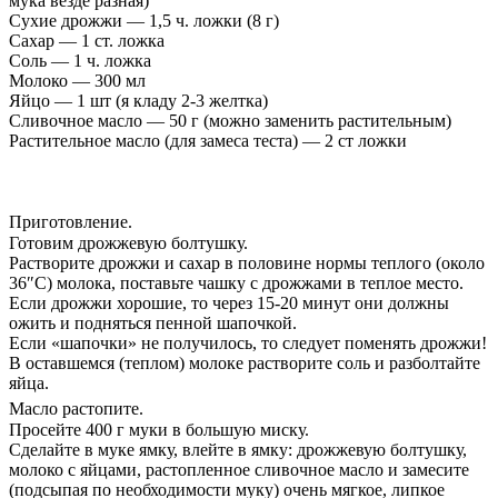
мука везде разная)
Сухие дрожжи — 1,5 ч. ложки (8 г)
Сахар — 1 ст. ложка
Соль — 1 ч. ложка
Молоко — 300 мл
Яйцо — 1 шт (я кладу 2-3 желтка)
Сливочное масло — 50 г (можно заменить растительным)
Растительное масло (для замеса теста) — 2 ст ложки
Приготовление. ᅠ
Готовим дрожжевую болтушку.
Растворите дрожжи и сахар в половине нормы теплого (около
36″С) молока, поставьте чашку с дрожжами в теплое место.
Если дрожжи хорошие, то через 15-20 минут они должны
ожить и подняться пенной шапочкой.
Если «шапочки» не получилось, то следует поменять дрожжи!
В оставшемся (теплом) молоке растворите соль и разболтайте
яйца.
Масло растопите. ᅠ
Просейте 400 г муки в большую миску.
Сделайте в муке ямку, влейте в ямку: дрожжевую болтушку,
молоко с яйцами, растопленное сливочное масло и замесите
(подсыпая по необходимости муку) очень мягкое, липкое