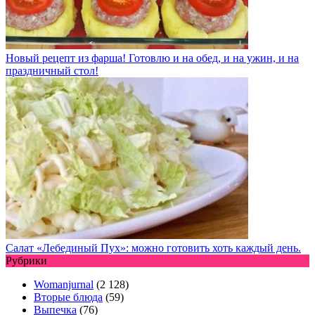
Новый рецепт из фарша! Готовлю и на обед, и на ужин, и на
праздничный стол!
Салат «Лебединый Пух»: можно готовить хоть каждый день.
Рубрики
Womanjurnal
(2 128)
Вторые блюда
(59)
Выпечка
(76)