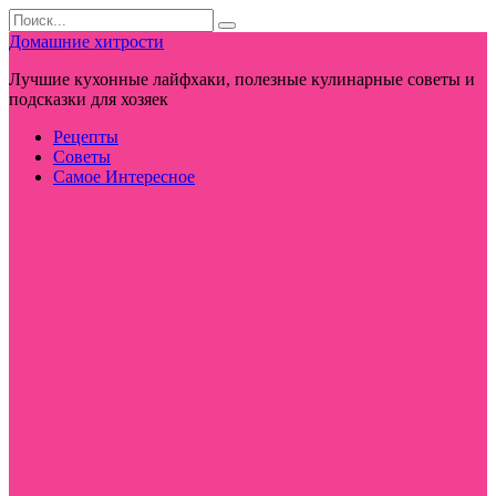
Перейти
Search
к
for:
Домашние хитрости
контенту
Лучшие кухонные лайфхаки, полезные кулинарные советы и
подсказки для хозяек
Рецепты
Советы
Самое Интересное