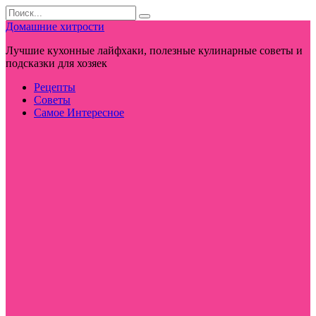
Перейти
Search
к
for:
Домашние хитрости
контенту
Лучшие кухонные лайфхаки, полезные кулинарные советы и
подсказки для хозяек
Рецепты
Советы
Самое Интересное