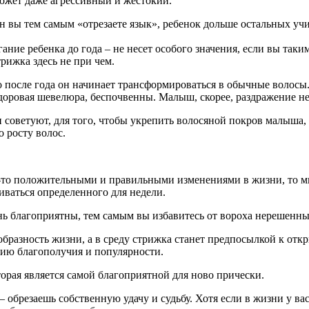
может даже агрессивный и жестокий.
н вы тем самым «отрезаете язык», ребенок дольше остальных учит
гание ребенка до года – не несет особого значения, если вы таки
трижка здесь не при чем.
о после года он начинает трансформироваться в обычные волосы. 
и здоровая шевелюра, беспочвенны. Малыш, скорее, раздражение 
и советуют, для того, чтобы укрепить волосяной покров малыша,
о росту волос.
и-то положительными и правильными изменениями в жизни, то м
ваться определенного для недели.
ь благоприятны, тем самым вы избавитесь от вороха нерешенны
образность жизни, а в среду стрижка станет предпосылкой к от
нию благополучия и популярности.
оторая является самой благоприятной для ново прически.
 – обрезаешь собственную удачу и судьбу. Хотя если в жизни у ва