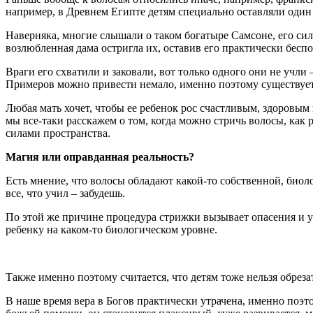
например, в Древнем Египте детям специально оставляли один л
Наверняка, многие слышали о таком богатыре Самсоне, его сила
возлюбленная дама остригла их, оставив его практически бес
Враги его схватили и заковали, вот только одного они не учли
Примеров можно привести немало, именно поэтому существует 
Любая мать хочет, чтобы ее ребенок рос счастливым, здоровым
мы все-таки расскажем о том, когда можно стричь волосы, как
силами пространства.
Магия или оправданная реальность?
Есть мнение, что волосы обладают какой-то собственной, биоло
все, что учил – забудешь.
По этой же причине процедура стрижки вызывает опасения и у
ребенку на каком-то биологическом уровне.
Также именно поэтому считается, что детям тоже нельзя обреза
В наше время вера в Богов практически утрачена, именно поэт