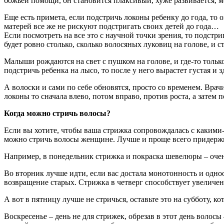
божьей помощи, он становится плаксивый, хуже развивается, 
Еще есть примета, если подстричь локоны ребенку до года, то о
матерей все же не рискуют подстригать своих детей до года…
Если посмотреть на все это с научной точки зрения, то подстри
будет ровно столько, сколько волосяных луковиц на голове, и с
Малыши рождаются на свет с пушком на голове, и где-то тольк
подстричь ребенка на лысо, то после у него вырастет густая 
А волоски и сами по себе обновятся, просто со временем. Врач
локоны то сначала влево, потом вправо, против роста, а затем п
Когда можно стричь волосы?
Если вы хотите, чтобы ваша стрижка сопровождалась с каким
можно стричь волосы женщине. Лучше и проще всего придержи
Например, в понедельник стрижка и покраска шевелюры – очен
Во вторник лучше идти, если вас достала монотонность и одно
возвращение старых. Стрижка в четверг способствует увеличе
А вот в пятницу лучше не стричься, оставьте это на субботу, к
Воскресенье – день не для стрижек, обрезав в этот день волосы