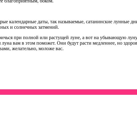
лее благоприятным, боком.
ые календарные даты, так называемые, сатанинские лунные дни,
унных и солнечных затмений.
ричься при полной или растущей луне, а вот на убывающую луну 
луна вам в этом поможет. Они будут расти медленнее, но здоро
вами, желательно, моложе вас.