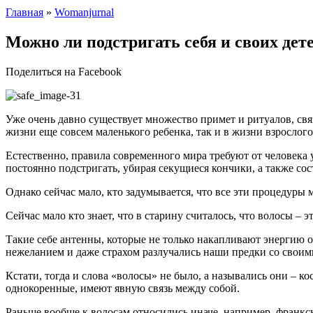
Главная
»
Womanjurnal
Можно ли подстригать себя и своих дет
Поделиться на Facebook
Уже очень давно существует множество примет и ритуалов, связа
жизни еще совсем маленького ребенка, так и в жизни взрослого
Естественно, правила современного мира требуют от человека 
постоянно подстригать, убирая секущиеся кончики, а также со
Однако сейчас мало, кто задумывается, что все эти процедуры 
Сейчас мало кто знает, что в старину считалось, что волосы – 
Такие себе антенны, которые не только накапливают энергию 
нежеланием и даже страхом разлучались наши предки со своим
Кстати, тогда и слова «волосы» не было, а назывались они – ко
однокоренные, имеют явную связь между собой.
Раньше вообще к волосам относились иначе, например, франкски