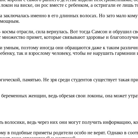
окон на виске, он рос вместе с ребенком, а остригали ее лишь т
 заключалась именно в его длинных волосах. Но зато мало кому и
помощным.
 – космы отрасли, сила вернулась. Вот тогда Самсон и обрушил с
множество примет, которые связывают здоровье и благополучие
 и умным, поэтому иногда они обращаются даже к таким различным
 ребенку, так и взрослому человеку, чтобы не нарушить гармон
гической, памятью. Не зря среди студентов существует такая при
 беременных женщин, ведь обрезая свои локоны, она может утр
ть волосики, ведь через них они могут получить информацию, ко
ому в подобные приметы родители особо не верят. Однако в соот