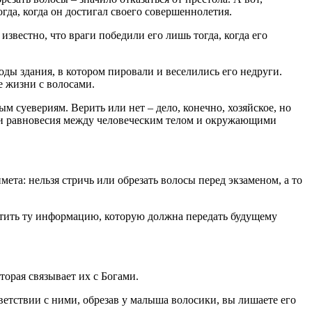
огда, когда он достигал своего совершеннолетия.
звестно, что враги победили его лишь тогда, когда его
воды здания, в котором пировали и веселились его недруги.
 жизни с волосами.
 суевериям. Верить или нет – дело, конечно, хозяйское, но
ии и равновесия между человеческим телом и окружающими
мета: нельзя стричь или обрезать волосы перед экзаменом, а то
атить ту информацию, которую должна передать будущему
торая связывает их с Богами.
ветствии с ними, обрезав у малыша волосики, вы лишаете его