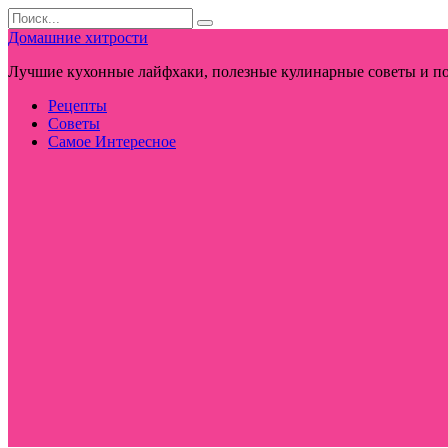
Перейти
Search
к
for:
Домашние хитрости
контенту
Лучшие кухонные лайфхаки, полезные кулинарные советы и по
Рецепты
Советы
Самое Интересное