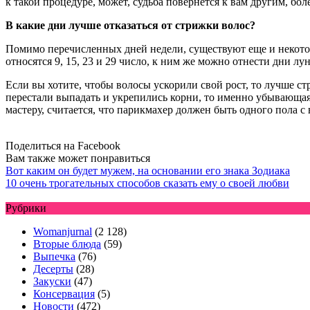
к такой процедуре, может, судьба повернется к вам другим, бо
В какие дни лучше отказаться от стрижки волос?
Помимо перечисленных дней недели, существуют еще и некотор
относятся 9, 15, 23 и 29 число, к ним же можно отнести дни л
Если вы хотите, чтобы волосы ускорили свой рост, то лучше ст
перестали выпадать и укрепились корни, то именно убывающая 
мастеру, считается, что парикмахер должен быть одного пола с 
Поделиться на Facebook
Вам также может понравиться
Вот каким он будет мужем, на основании его знака Зодиака
10 очень трогательных способов сказать ему о своей любви
Рубрики
Womanjurnal
(2 128)
Вторые блюда
(59)
Выпечка
(76)
Десерты
(28)
Закуски
(47)
Консервация
(5)
Новости
(472)