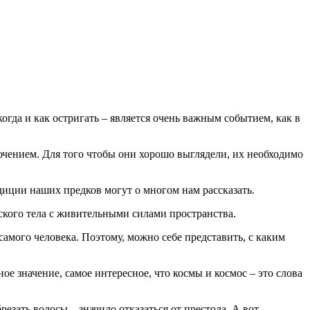
когда и как остригать – является очень важным событием, как в
ючением. Для того чтобы они хорошо выглядели, их необходимо
адиции наших предков могут о многом нам рассказать.
ческого тела с живительными силами пространства.
амого человека. Поэтому, можно себе представить, с каким
ое значение, самое интересное, что космы и космос – это слова
зать волосы – значило отказаться от престола. А вот,