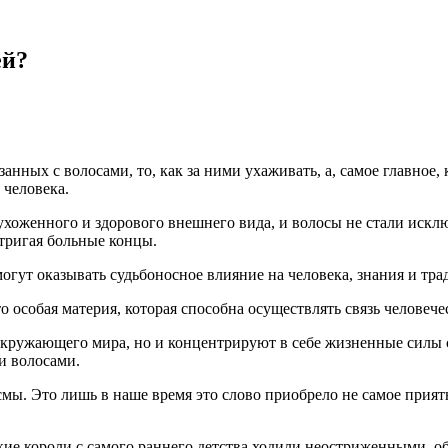
ей?
нных с волосами, то, как за ними ухаживать, а, самое главное, 
 человека.
ухоженного и здорового внешнего вида, и волосы не стали искл
стригая больные концы.
могут оказывать судьбоносное влияние на человека, знания и тр
это особая материя, которая способна осуществлять связь челове
окружающего мира, но и концентрируют в себе жизненные силы с
и волосами.
смы. Это лишь в наше время это слово приобрело не самое приятн
е короли с самого раннего детства ходили неостриженными, обре