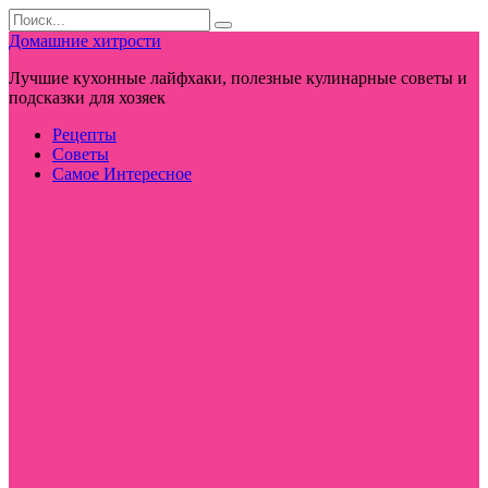
Перейти
Search
к
for:
Домашние хитрости
контенту
Лучшие кухонные лайфхаки, полезные кулинарные советы и
подсказки для хозяек
Рецепты
Советы
Самое Интересное