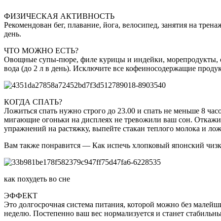
ФИЗИЧЕСКАЯ АКТИВНОСТЬ
Рекомендован бег, плавание, йога, велосипед, занятия на тре
день.
ЧТО МОЖНО ЕСТЬ?
Овощные супы-пюре, филе курицы и индейки, морепродукты, 
вода (до 2 л в день). Исключите все кофеиносодержащие продукт
КОГДА СПАТЬ?
Ложиться спать нужно строго до 23.00 и спать не меньше 8 час
мигающие огоньки на дисплеях не тревожили ваш сон. Откажитес
упражнений на растяжку, выпейте стакан теплого молока и лож
Вам также понравится — Как испечь хлопковый японский чизке
как похудеть во сне
ЭФФЕКТ
Это долгосрочная система питания, которой можно без малейших
неделю. Постепенно ваш вес нормализуется и станет стабильн