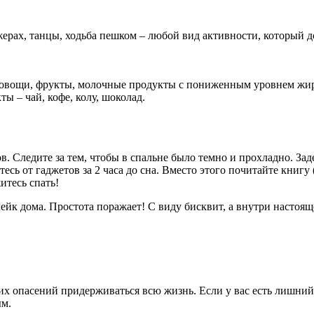
нажерах, танцы, ходьба пешком – любой вид активности, который
овощи, фрукты, молочные продукты с пониженным уровнем жирн
ы – чай, кофе, колу, шоколад.
ов. Следите за тем, чтобы в спальне было темно и прохладно. За
ь от гаджетов за 2 часа до сна. Вместо этого почитайте книгу (
итесь спать!
йк дома. Простота поражает! С виду бисквит, а внутри настоящ
 опасений придерживаться всю жизнь. Если у вас есть лишний вес
ым.