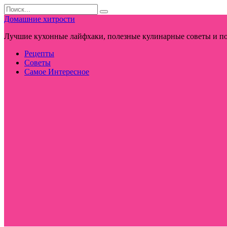
Перейти
Search
к
for:
Домашние хитрости
контенту
Лучшие кухонные лайфхаки, полезные кулинарные советы и по
Рецепты
Советы
Самое Интересное