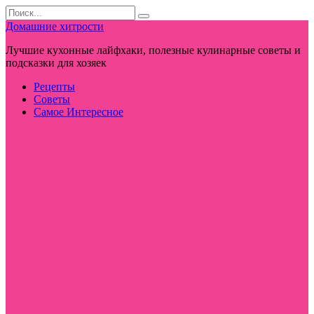
Перейти
Search
к
for:
Домашние хитрости
контенту
Лучшие кухонные лайфхаки, полезные кулинарные советы и
подсказки для хозяек
Рецепты
Советы
Самое Интересное