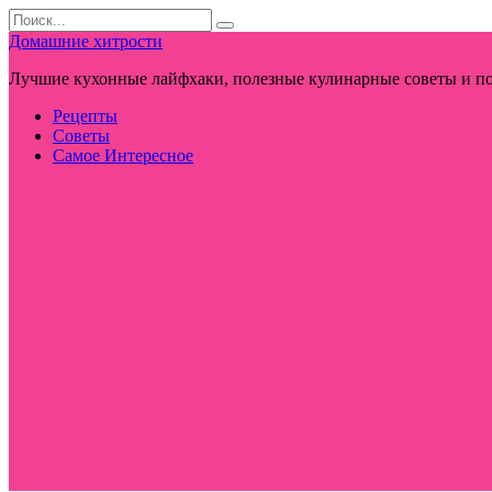
Перейти
Search
к
for:
Домашние хитрости
контенту
Лучшие кухонные лайфхаки, полезные кулинарные советы и по
Рецепты
Советы
Самое Интересное