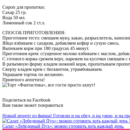
Сироп для пропитки:
Сахар 25 гр.
Вода 50 мл.
Лимонный сок 2 ст.л.
СПОСОБ ПРИГОТОВЛЕНИЯ:
Приготовим тесто: смешаем муку, какао, разрыхлитель, ванилин
Яйцо взбиваем с сахаром, добавляем кефир и сухую смесь.
Выпекаем корж при 180 градусах 45 минут.
Приготовим крем: сгущенное молоко взбиваем с маслом, добав
С готового коржа срежем верх, нарежем на кусочки смешаем с 
В разъемную форму кладем нижний корж, пропитываем пропитк
Сверху кладем крем с бисквитом, утрамбовываем.
Украшаем тортик по желанию.
Приятного аппетита!
Поделиться на Facebook
Вам также может понравиться
Новый рецепт из фарша! Готовлю и на обед, и на ужин, и на п
Салат «Лебединый Пух»: можно готовить хоть каждый день.