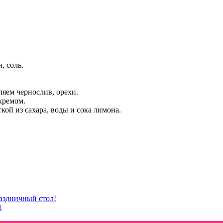
, соль.
ляем чернослив, орехи.
кремом.
ой из сахара, воды и сока лимона.
раздничный стол!