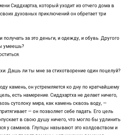
ени Сиддхартха, который уходит из отчего дома в
х своих духовных приключений он обретает три
и получать за это деньги, и одежду, и обувь. Другого
 ты умеешь?
ститься.
ихи. Дашь ли ты мне за стихотворение один поцелуй?
оду камень, он устремляется ко дну по кратчайшему
 цель, есть намерение. Сиддхартха не делает ничего,
квозь сутолоку мира, как камень сквозь воду, —
притягивает — он позволяет себе падать. Его цель
допускает в свою душу ничего, что могло бы удлинить
чился у саманов. Глупцы называют это колдовством и