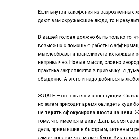
Если внутри какофония из разрозненных ж
дают вам окружающие люди, то и результа
В вашей голове должно быть только то, чт
возможно с помощью работы с аффирмаци
мыслеобразы и транслируете их каждый ра
непривычно. Новые мысли, словно инородн
практика закрепляется в привычку. И дума
обыденно. А этого и надо добиться в люб
ЖДАТЬ – это ось всей конструкции. Сначал
но затем приходит время овладеть куда 
не терять сфокусированности на цели.
Ж
тому, что имеется в виду. Дать время св
дела, привыкшие в быстрым, активным реа
самое простое, что может быть. Как тольк