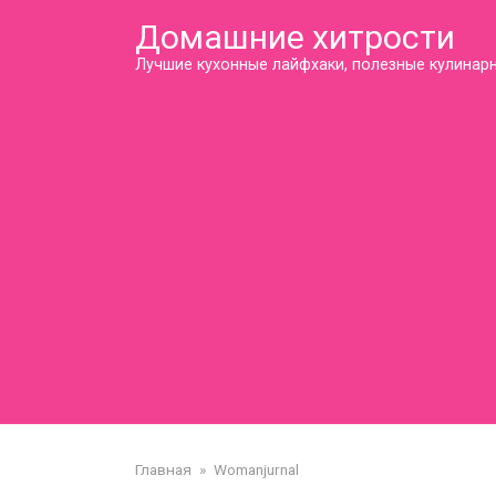
Перейти
Домашние хитрости
к
контенту
Лучшие кухонные лайфхаки, полезные кулинарн
Главная
»
Womanjurnal