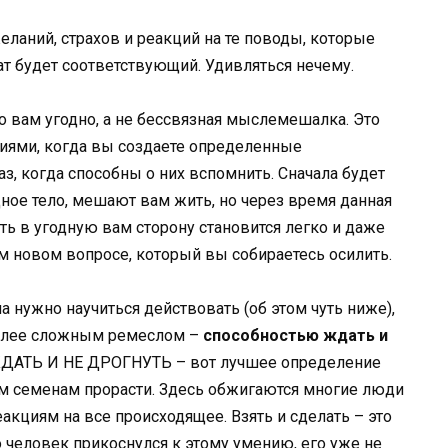
еланий, страхов и реакций на те поводы, которые
т будет соответствующий. Удивляться нечему.
о вам угодно, а не бессвязная мыслемешалка. Это
ями, когда вы создаете определенные
з, когда способны о них вспомнить. Сначала будет
ое тело, мешают вам жить, но через время данная
ть в угодную вам сторону становится легко и даже
ом новом вопросе, который вы собираетесь осилить.
а нужно научиться действовать (об этом чуть ниже),
более сложным ремеслом –
способностью ждать и
ДАТЬ И НЕ ДРОГНУТЬ – вот лучшее определение
оим семенам прорасти. Здесь обжигаются многие люди
кциям на все происходящее. Взять и сделать – это
о человек прикоснулся к этому умению, его уже не