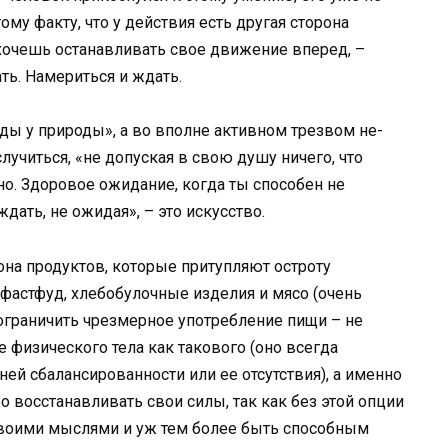
ому факту, что у действия есть другая сторона
 хочешь останавливать свое движение вперед, –
ть. Намериться и ждать.
ы у природы», а во вполне активном трезвом не-
учиться, «не допуская в свою душу ничего, что
но. Здоровое ожидание, когда ты способен не
дать, не ожидая», – это искусство.
на продуктов, которые притупляют остроту
 фастфуд, хлебобулочные изделия и мясо (очень
 ограничить чрезмерное употребление пищи – не
е физического тела как такового (оно всегда
ей сбалансированности или ее отсутствия), а именно
о восстанавливать свои силы, так как без этой опции
 своими мыслями и уж тем более быть способным