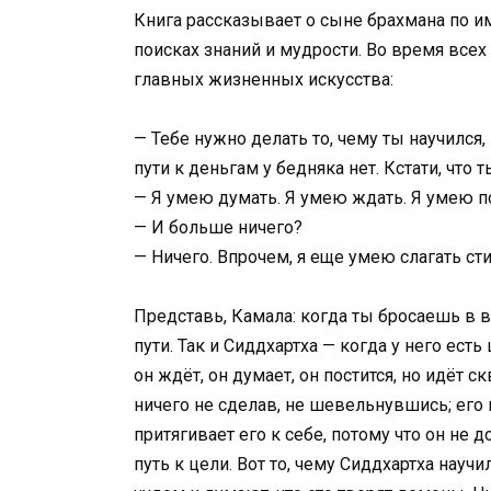
Книга рассказывает о сыне брахмана по им
поисках знаний и мудрости. Во время все
главных жизненных искусства:
— Тебе нужно делать то, чему ты научился, 
пути к деньгам у бедняка нет. Кстати, что
— Я умею думать. Я умею ждать. Я умею по
— И больше ничего?
— Ничего. Впрочем, я еще умею слагать ст
Представь, Камала: когда ты бросаешь в в
пути. Так и Сиддхартха — когда у него есть
он ждёт, он думает, он постится, но идёт с
ничего не сделав, не шевельнувшись; его 
притягивает его к себе, потому что он не 
путь к цели. Вот то, чему Сиддхартха нау