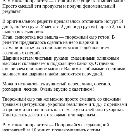
Вам также понравится — Лишний вес уйдет как миленький!
Просто смешай эти продукты и получи феноменальный
результат.
В оригинальном рецепте предлагалось отстаивать йогурт 5!
дней, но без груза. У меня за 2 дня под грузом (гирька 2,5 кг)
вышла вся сыворотка.
Итак, сыворотка вся вышла — творожный сыр готов! В
рецепте предлагалось сделать из него шарики и
«замариновать» их в оливковом масле с добавлением
различных специй.
Шарики катаем чистыми руками, смазанными оливковым
маслом и складываем в подходящую баночку. Отдельно
смешиваем оливковое масло с Вашими любимыми специями,
заливаем им шарики и даём настояться пару дней.
Можно использовать душистый перец, чили, орегано,
розмарин, чеснок. Очень вкусно с салатиком!
Творожный сыр так же можно просто смешать со свежими
травками (петрушкой, укропом базиликом и т. д.), с орешками
и прочим и использовать как намазку на хлеб или сухарики.
Или сделать десертик с ягодами или вареньем…
Вам также понравится — Попрощайся с седалищной
невралгией за 10 минут, познакомившись с этим