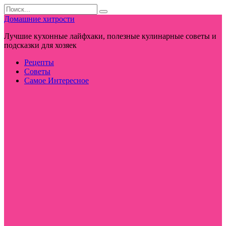
Перейти
Search
к
for:
Домашние хитрости
контенту
Лучшие кухонные лайфхаки, полезные кулинарные советы и
подсказки для хозяек
Рецепты
Советы
Самое Интересное