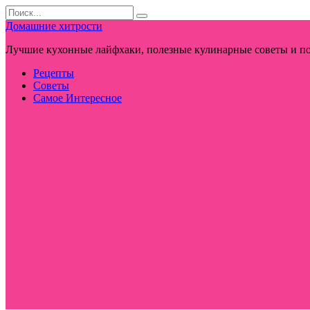
Перейти
Search
к
for:
Домашние хитрости
контенту
Лучшие кухонные лайфхаки, полезные кулинарные советы и по
Рецепты
Советы
Самое Интересное