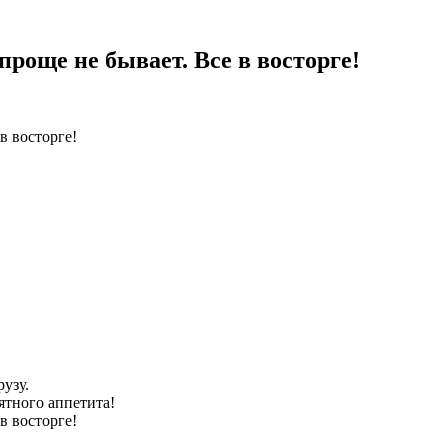
роще не бывает. Все в восторге!
узу.
ятного аппетита!