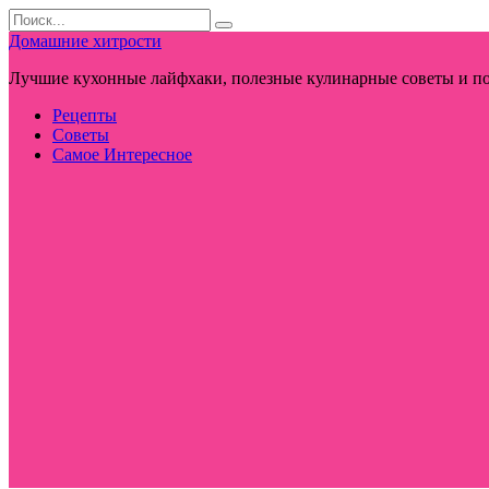
Перейти
Search
к
for:
Домашние хитрости
контенту
Лучшие кухонные лайфхаки, полезные кулинарные советы и по
Рецепты
Советы
Самое Интересное