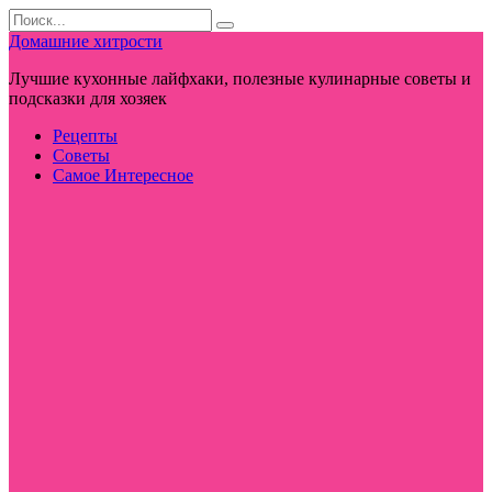
Перейти
Search
к
for:
Домашние хитрости
контенту
Лучшие кухонные лайфхаки, полезные кулинарные советы и
подсказки для хозяек
Рецепты
Советы
Самое Интересное