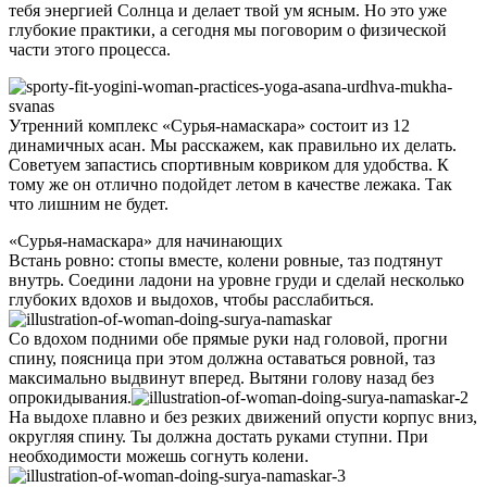
тебя энергией Солнца и делает твой ум ясным. Но это уже
глубокие практики, а сегодня мы поговорим о физической
части этого процесса.
Утренний комплекс «Сурья-намаскара» состоит из 12
динамичных асан. Мы расскажем, как правильно их делать.
Советуем запастись спортивным ковриком для удобства. К
тому же он отлично подойдет летом в качестве лежака. Так
что лишним не будет.
«Сурья-намаскара» для начинающих
Встань ровно: стопы вместе, колени ровные, таз подтянут
внутрь. Соедини ладони на уровне груди и сделай несколько
глубоких вдохов и выдохов, чтобы расслабиться.
Со вдохом подними обе прямые руки над головой, прогни
спину, поясница при этом должна оставаться ровной, таз
максимально выдвинут вперед. Вытяни голову назад без
опрокидывания.
На выдохе плавно и без резких движений опусти корпус вниз,
округляя спину. Ты должна достать руками ступни. При
необходимости можешь согнуть колени.