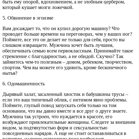
быть ему опорой, вдохновением, а не злобным цербером,
который кушает мозги ложечкой.
5. Обвинение в эгоизме
Вам досаждает то, что он купил дорогую машину? Что
проводит больше времени на переговорах, чем у ваших ног?
Поймите, все это он делает не только для себя, просто вы
слишком извращаете. Мужчина хочет быть лучшим,
обеспечивать семью всем первоклассным. Принимайте такое
стремление с благодарностью, а не обидой. Скучно? Так
займитесь чем-то полезным – домом, ребенком, творчеством,
спортом. Чем вы можете его удивить, кроме бесконечного
нытья?
6. Одомашненность
Дырявый халат, засаленный хвостик и бабушкины трусы –
если это ваш типичный облик, с интимом явно проблемы.
Поймите, глупый повод запускать себя только на том
основании, что вы давно вместе и все друг о друге знаете.
Мужчина так устроен, что нуждается в красоте, его
возбуждают привлекательные женщины. Следите за внешним
видом, за подтянутостью форм и сексуальностью
повседневных нарядов. А еще не стоит останавливаться в
развитии, наличие интеллекта тоже возбуждает.