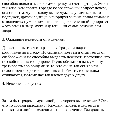
способов повысить свою самооценку за счет партнера. Это и
так ясно, чем грозит. Гораздо более сложный вопрос: почему
она ставит маму на голову выше мужа, слушает каких-то
подружек, друзей с улицы, игнорируя мнение главы семьи? В
отношениях нужно помнить, что первостепенный приоритет
– это семья в лице мужа и детей. Они самые близкие вам
люди.
3. Ожидание нежности от мужчины
Да, женщины тают от красивых фраз, они падки на
комплименты и ласку. Но сильный пол тем и отличается от
слабого – они не способны выдавать нежность постоянно, это
не свойственно их природе. Глупо обижаться на мужчину,
третировать его обидами за то, что он не так обнял или
недостаточно красиво извинился. Поймите, их психика
отличаются, потому нас так влечет друг к другу.
4. Неверие в его успех
Зачем быть рядом с мужчиной, в которого вы не верите? Это
что-то сродни мазохизму? Каждый человек нуждается в
принятии и любви, мужчина – не исключение. Вы должны