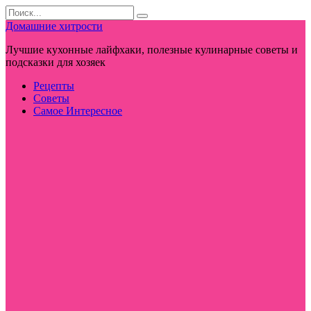
Перейти
Search
к
for:
Домашние хитрости
контенту
Лучшие кухонные лайфхаки, полезные кулинарные советы и
подсказки для хозяек
Рецепты
Советы
Самое Интересное