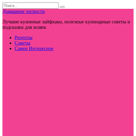
Перейти
Search
к
for:
Домашние хитрости
контенту
Лучшие кухонные лайфхаки, полезные кулинарные советы и
подсказки для хозяек
Рецепты
Советы
Самое Интересное