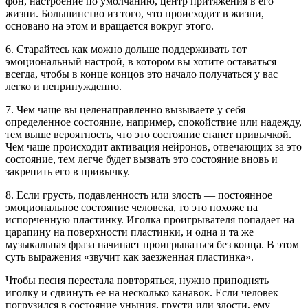
фон, настроение по умолчанию, центр притяжения в его
жизни. Большинство из того, что происходит в жизни,
основано на этом и вращается вокруг этого.
6. Старайтесь как можно дольше поддерживать тот
эмоциональный настрой, в котором вы хотите оставаться
всегда, чтобы в конце концов это начало получаться у вас
легко и непринужденно.
7. Чем чаще вы целенаправленно вызываете у себя
определенное состояние, например, спокойствие или надежду,
тем выше вероятность, что это состояние станет привычкой.
Чем чаще происходит активация нейронов, отвечающих за это
состояние, тем легче будет вызвать это состояние вновь и
закрепить его в привычку.
8. Если грусть, подавленность или злость — постоянное
эмоциональное состояние человека, то это похоже на
испорченную пластинку. Иголка проигрывателя попадает на
царапину на поверхности пластинки, и одна и та же
музыкальная фраза начинает проигрываться без конца. В этом
суть выражения «звучит как заезженная пластинка».
Чтобы песня перестала повторяться, нужно приподнять
иголку и сдвинуть ее на несколько канавок. Если человек
погрузился в состояние уныния, грусти или злости, ему