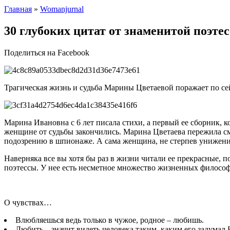
Главная
»
Womanjurnal
30 глубоких цитат от знаменитой поэт
Поделиться на Facebook
Трагическая жизнь и судьба Марины Цветаевой поражает по се
Марина Ивановна с 6 лет писала стихи, а первый ее сборник, 
женщине от судьбы закончились. Марина Цветаева пережила сме
подозрению в шпионаже. А сама женщина, не стерпев унижения 
Наверняка все вы хотя бы раз в жизни читали ее прекрасные, 
поэтессы. У нее есть несметное множество жизненных философ
О чувствах…
Влюбляешься ведь только в чужое, родное – любишь.
Любить – значит видеть человека таким, каким его задумал 