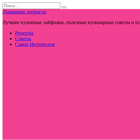
Перейти
Search
к
for:
Домашние хитрости
контенту
Лучшие кухонные лайфхаки, полезные кулинарные советы и по
Рецепты
Советы
Самое Интересное