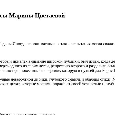
ессы Марины Цветаевой
й день. Иногда не понимаешь, как такие испытания могли свали
который привлек внимание широкой публики, был издан, когда де
рть одного из своих детей, репрессию второго и разделила ссыл
и позора, повесилась на веревке, которую в путь ей дал Борис 
полные невероятной лирики, глубокого смысла и обаяния стихи.
ских цитат, которые местами поражают своей точностью и глуб
Бог и не осуществили родители.