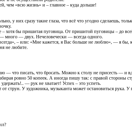
ней, чем «всю жизнь» и – главное – куда дольше!
но, у них сразу такие глаза, что всё что угодно сделаешь, тольк
ночку.
чше – хотя бы пришитая пуговица. От пришитой пуговицы – до вс
— много — двух. Нечеловечески — всегда одного.
сегда», – или: «Мне кажется, я Вас больше не люблю», — я бы, 
еня не любите.
наю — что писать, что бросать. Можно к столу не присесть — и 
абирая ровно 50 копеек. А иногда пишу так: с правой стороны ст
 удержать!.. — рук не хватает! Успех – это успеть.
от струн. У художника, музыканта может остановиться рука. У п
ил?