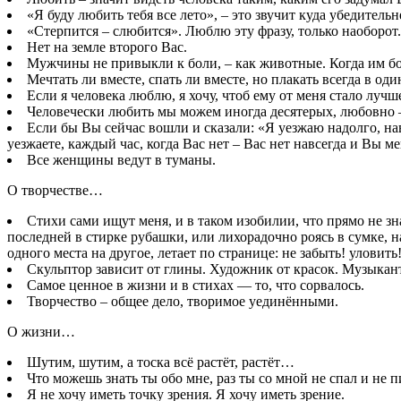
«Я буду любить тебя все лето», – это звучит куда убедитель
«Стерпится – слюбится». Люблю эту фразу, только наоборот.
Нет на земле второго Вас.
Мужчины не привыкли к боли, – как животные. Когда им боль
Мечтать ли вместе, спать ли вместе, но плакать всегда в оди
Если я человека люблю, я хочу, чтоб ему от меня стало лу
Человечески любить мы можем иногда десятерых, любовно 
Если бы Вы сейчас вошли и сказали: «Я уезжаю надолго, нав
уезжаете, каждый час, когда Вас нет – Вас нет навсегда и Вы м
Все женщины ведут в туманы.
О творчестве…
Стихи сами ищут меня, и в таком изобилии, что прямо не з
последней в стирке рубашки, или лихорадочно роясь в сумке, н
одного места на другое, летает по странице: не забыть! уловить!
Скульптор зависит от глины. Художник от красок. Музыкант 
Самое ценное в жизни и в стихах — то, что сорвалось.
Творчество – общее дело, творимое уединёнными.
О жизни…
Шутим, шутим, а тоска всё растёт, растёт…
Что можешь знать ты обо мне, раз ты со мной не спал и не п
Я не хочу иметь точку зрения. Я хочу иметь зрение.