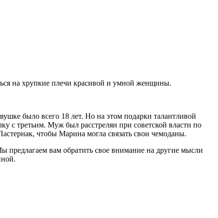
ться на хрупкие плечи красивой и умной женщины.
вушке было всего 18 лет. Но на этом подарки талантливой
ку с третьим. Муж был расстрелян при советской власти по
Пастернак, чтобы Марина могла связать свои чемоданы.
 Мы предлагаем вам обратить свое внимание на другие мысли
иной.