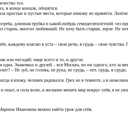
ичество тел.
их, в конце концов, обошёлся.
ла простые и пустые места, которые никому не нравятся. Люблю
погреба, длинная трубка и какой-нибудь семидесятилетний «из п
ил старик, многих любивший. Не хочу быть старше, зорче. Не хоч
ебе, каждому влагаю в уста – свои речи, в грудь – свои чувства
ак или негодяй; чаще всего и то, и другое.
 одна. Знакомых и друзей – вся Москва, но ни одного, кто за меня
лит? – Не зуб, не голова, не рука, не грудь, – нет, грудь, в груд
гда я вхожу, человек радовался. Грех не в темноте, а в нежелани
 и опыт, и сила воли, и желание менять мир вокруг себя, я не у
 Марины Ивановны можно найти урок для себя.