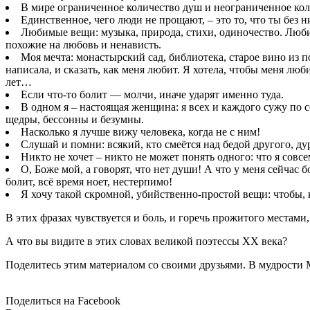
В мире ограниченное количество душ и неограниченное кол
Единственное, чего люди не прощают, – это то, что ты без н
Любимые вещи: музыка, природа, стихи, одиночество. Люби
похожие на любовь и ненависть.
Моя мечта: монастырский сад, библиотека, старое вино из 
написала, и сказать, как меня любит. Я хотела, чтобы меня люб
лет…
Если что-то болит — молчи, иначе ударят именно туда.
В одном я – настоящая женщина: я всех и каждого сужу по с
щедры, бессонны и безумны.
Насколько я лучше вижу человека, когда не с ним!
Слушай и помни: всякий, кто смеётся над бедой другого, дур
Никто не хочет – никто не может понять одного: что я совсем
О, Боже мой, а говорят, что нет души! А что у меня сейчас бо
болит, всё время ноет, нестерпимо!
Я хочу такой скромной, убийственно-простой вещи: чтобы, ко
В этих фразах чувствуется и боль, и горечь прожитого местами,
А что вы видите в этих словах великой поэтессы XX века?
Поделитесь этим материалом со своими друзьями. В мудрости
Поделиться на Facebook