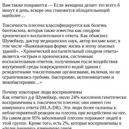
Вам также понравится — Если женщина делает это всего 6
минут в день, вскоре она становится обладательницей
наиболее…
Токсичность плесени классифицируется как болезнь
биотоксина, которая также известна как синдром
хронического воспалительного ответа. Как объяснил
Шумейкер, доктор медицинских наук, автор восьми книг, в
том числе «Выживающая форма: жизнь в эпоху опасных
зданий», «Хронический воспалительный синдром ответа»
является «острым и хроническим, системным
воспалительным ответом, полученным после воздействия
внутренней среды поврежденного водой здания с
резидентными токсигенными организмами, включая, но не
ограничиваясь грибами, бактериями, актиномицетами и
микобактериями…»
Почему некоторые люди восприимчивы
Как отметил д-р Шумейкер, около 24% населения генетически
восприимчивы к токсичности плесени; они имеют ген
иммунного ответа (HLA-DR). Эти люди более склонны к
неблагоприятной реакции на плесень при воздействии на нее.
На самом деле 95% заболеваний плесени поражают людей в
этой группе. Кроме того, есть 2%, которые восприимчивы к
«более раннему» изменению генов.