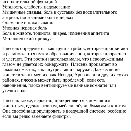
исполнительной функцией
Усталость, слабость, недомогание
Мышечные спазмы, боль в суставах без воспалительного
артрита, постоянные боли в нервах
Онемение и покалывание
Упорная нервная боль
Боль в животе, тошнота, диарея, изменения аппетита
Металлический привкус
Плесень определяется как группа грибов, которые процветают
и размножаются путем образования спор, которые прорастают
и улетают. Эти ростки настолько малы, что невооруженным
глазом не удается их обнаружить. Плесень процветает во
влажных местах, как внутри, так и снаружи. Даже если вы
живете в таких местах, как Невада, Аризона или других сухих
районах, плесень может быть проблемой, если есть
наводнения, плохо вентилируемые ванные комнаты или
утечки воды.
Плесень также, вероятно, прикрепляется к домашним
животным, одежде, коврам, мебели, обуви, бумагам и книгам.
Она способна циркулировать в воздушной системе, особенно
если вы редко заменяете фильтры.