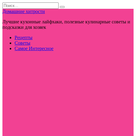
Перейти
Search
к
for:
Домашние хитрости
контенту
Лучшие кухонные лайфхаки, полезные кулинарные советы и
подсказки для хозяек
Рецепты
Советы
Самое Интересное