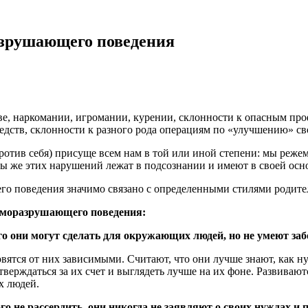
разрушающего поведения
ве, наркомании, игромании, курении, склонности к опасным про
едств, склонности к разного рода операциям по «улучшению» св
тив себя) присуще всем нам в той или иной степени: мы режем 
ы же этих нарушений лежат в подсознании и имеют в своей осн
 поведения значимо связано с определенными стилями родител
саморазрушающего поведения:
о они могут сделать для окружающих людей, но не умеют забо
овятся от них зависимыми. Считают, что они лучше знают, как 
ерждаться за их счет и выглядеть лучше на их фоне. Развивают
х людей.
го не рассердить, они никогда не заявляют о своих нуждах и 