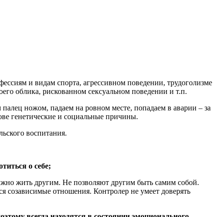
фессиям и видам спорта, агрессивном поведении, трудоголизме
оего облика, рискованном сексуальном поведении и т.п.
палец ножом, падаем на ровном месте, попадаем в аварии – за
ове генетические и социальные причины.
ьского воспитания.
титься о себе;
нужно жить другим. Не позволяют другим быть самим собой.
ся созависимые отношения. Контролер не умеет доверять
поэтому всегда находятся в состоянии эмоционального