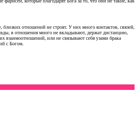
арисеи, которые благодарят Бога за то, что они не такие, как
 близких отношений не строят. У них много контактов, связей,
авды, в отношения много не вкладывают, держат дистанцию,
ких взаимоотношений, или не связывают себя узами брака
ий с Богом.