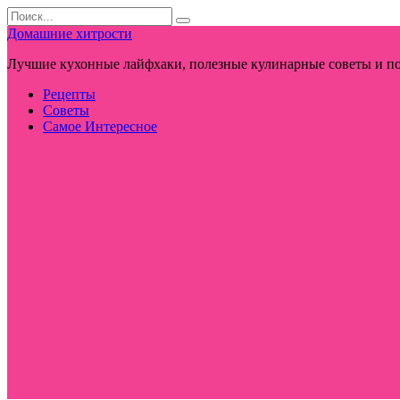
Перейти
Search
к
for:
Домашние хитрости
контенту
Лучшие кухонные лайфхаки, полезные кулинарные советы и по
Рецепты
Советы
Самое Интересное