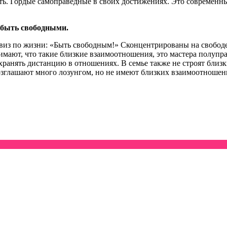
ь. Гордые самоправедные в своих достижениях. Это современные ф
 быть свободными.
виз по жизни: «Быть свободным!» Сконцентрированы на свободе,
имают, что такие близкие взаимоотношения, это мастера полупр
охранять дистанцию в отношениях. В семье также не строят близ
озглашают много лозунгом, но не имеют близких взаимоотношен