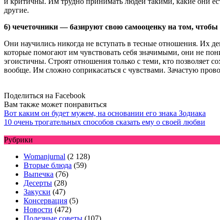
и критичны. Им трудно принимать людей такими, какие они ест
другие.
6) чечеточники — базируют свою самооценку на том, чтобы
Они научились никогда не вступать в тесные отношения. Их де
которые помогают им чувствовать себя значимыми, они не пон
эгоистичны. Строят отношения только с теми, кто позволяет с
вообще. Им сложно соприкасаться с чувствами. Зачастую пров
Поделиться на Facebook
Вам также может понравиться
Вот каким он будет мужем, на основании его знака Зодиака
10 очень трогательных способов сказать ему о своей любви
Рубрики
Womanjurnal
(2 128)
Вторые блюда
(59)
Выпечка
(76)
Десерты
(28)
Закуски
(47)
Консервация
(5)
Новости
(472)
Полезные советы
(107)