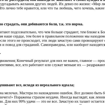
дугадывать желания других людей. Их девиз по жизни: «Мир лю
Что лично тебе нравится, или что ты любишь, чего хочешь, каки
 страдать, они добиваются боли, т.к. это норма.
итают подсознательно, что чем больше страдают, тем ближе к Бог
ам наше сердце, тем более в правильном положении мы находимс
сли этого не происходит, эти люди зачастую сами провоцируют 
ив и повод для страданий. Самоправедны, или наоборот находятс
.
движения; Конечный результат для них не важен, главное — проц
ентяями, все, кто работают или служат меньше их — раздражаю
енивают все, исходя из нереального идеала;
 на мелочах. Мастера по нахождению ошибок. Все должно быть 
ичего!» Поражены страхом неудачи. Иногда выглядят, как ленивы
ачи. Для них 99% удачи — это не все. Зачастую их талант остае