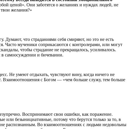
бой ценой». Они заботятся о желаниях и нуждах людей, не
е твои желания?»
у. Думают, что страданиями себя смиряют, но это не есть
я. Часто мученики соприкасаются с контролерами, или могут
скандалы, чтобы страдание не прекращалось, усиливалось.
я в самоосуждении и бичевании.
есс. Не умеют отдыхать, чувствуют вину, когда ничего не
т. Взаимоотношения с Богом — «чем больше служу, тем больше
безупречно. Воспринимают свои ошибки, как поражение.
е или безынициативные, потому что берутся только за то, в
тся не распознанным. Во взаимоотношениях с людьми недовольны