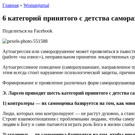
Главная
»
Womanjurnal
6 категорий принятого с детства само
Поделиться на Facebook
Аутоагрессия или саморазрушение может проявляться в пьянст
(работе «на износ»), неправильном принятии лекарственных ср
Аутоагрессивное поведение (саморазушаюшее, направленное про
этим всегда стоит нарушение психологической защиты, причин
Формирование и проявление различных форм саморазрушающего
Э. Ларсен приводит шесть категорий принятого с детства 
1) контролеры — их самооценка базируется на том, как мног
Люди, которых они контролируют — не растут духовно, а стан
Строят взаимоотношения с проблемными людьми, чтобы самоутв
людям и Богу и сами пытаются играть роль Бога в жизни слабы
2) угодники — их самооценка базируется на том, чтобы нико