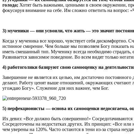
голода;
Хотят быть важными, ценными в своем окружении, пре
фокусируя внимание на себе. Им сложно ответить на вопрос: «
3) мученики — они усвоили, что жить — это значит постоянно
Когда у мученика все хорошо, чувствует себя дискомфортно. Сч
истинное смирение. Чем больше мы позволяем Богу показать н
иметь смешанный тип. Мученику всегда необходимо страдать, е
Развивается зависимое поведение. Во всем видят только негат
4) работоголики базируют свою самооценку на деятельности
Завершение не является их целью, им достаточно постоянного 
делают. Работу ценят выше отношений, окружающих считают л
угождаю Богу». Служение для них важнее, чем Бог.
5) перфекционисты — основа их самооценки недосягаема, оц
Их девиз: «Все должно быть совершенно!» Сосредотачиваются
Сосредоточены на недостатках других. Их принцип: «Все или н
чем уверены на 120%. Часто остаются в тени из-за страха неуд