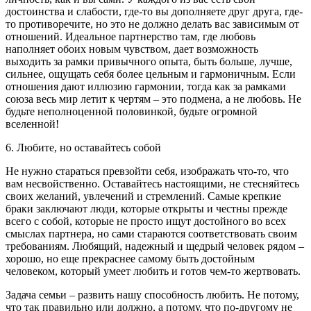
достоинства и слабости, где-то вы дополняете друг друга, где-
то противоречите, но это не должно делать вас зависимым от
отношений. Идеальное партнерство там, где любовь
наполняет обоих новым чувством, дает возможность
выходить за рамки привычного опыта, быть больше, лучше,
сильнее, ощущать себя более цельным и гармоничным. Если
отношения дают иллюзию гармонии, тогда как за рамками
союза весь мир летит к чертям – это подмена, а не любовь. Не
будьте неполноценной половинкой, будьте огромной
вселенной!
6. Любите, но оставайтесь собой
Не нужно стараться превзойти себя, изображать что-то, что
вам несвойственно. Оставайтесь настоящими, не стесняйтесь
своих желаний, увлечений и стремлений. Самые крепкие
браки заключают люди, которые открыты и честны прежде
всего с собой, которые не просто ищут достойного во всех
смыслах партнера, но сами стараются соответствовать своим
требованиям. Любящий, надежный и щедрый человек рядом –
хорошо, но еще прекраснее самому быть достойным
человеком, который умеет любить и готов чем-то жертвовать.
Задача семьи – развить нашу способность любить. Не потому,
что так правильно или должно, а потому, что по-другому не