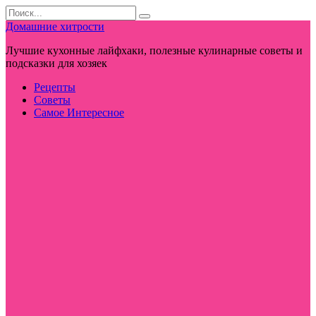
Перейти
Search
к
for:
Домашние хитрости
контенту
Лучшие кухонные лайфхаки, полезные кулинарные советы и
подсказки для хозяек
Рецепты
Советы
Самое Интересное