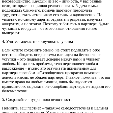
несовершенство. Каждый из вас – личность, у вас разные
цели, которые вы пришли реализовывать. Задача семьи –
поддержать ближнего, помочь партнеру преодолеть
трудности, стать источником его силы и вдохновения. Не
«иметь», но самому дарить, отдавать и радовать, излучать
альтруизм, а не эгоизм. Поэтому заботьтесь о партнере, будьте
чуткими к его душе – от этого ваши отношения только
выиграют.
4. Учитесь адекватно озвучивать чувства
Если хотите сохранить семью, не стоит подавлять в себе
негатив, обходить острые темы или идти на бесконечные
уступки – это подрывает доверие между вами и убивает
любовь. Когда есть проблема, тело переполняет злоба и
раздражение – нужно это озвучивать приемлемым для
партнера способом. «Я-сообщение» прекрасно помогает
донести мысль, не обидев партнера. Главное, помнить, что вы
имеете право на любые эмоции, лишь бы научиться
правильно их выражать, не оскорбляя партнера, не задевая его
болевые точки.
5. Сохраняйте внутреннюю целостность
Помните, ваш партнер – такая же самодостаточная и цельная
личность, как и вы сами. У каждого из вас есть свои