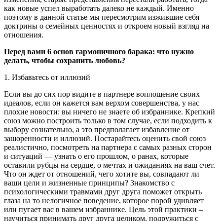
как новые успел выработать далеко не каждый. Именно
поэтому в данной статье мы пересмотрим изжившие себя
доктрины о семейных ценностях и откроем новый взгляд на
отношения.
Перед вами 6 основ гармоничного барака: что нужно
делать, чтобы сохранить любовь?
1. Избавьтесь от иллюзий
Если вы до сих пор видите в партнере воплощение своих
идеалов, если он кажется вам верхом совершенства, у нас
плохие новости: вы ничего не знаете об избраннике. Крепкий
союз можно построить только в том случае, если подходить к
выбору сознательно, а это предполагает избавление от
зашоренности и иллюзий. Постарайтесь оценить свой союз
реалистично, посмотреть на партнера с самых разных сторон
и ситуаций — узнать о его прошлом, о ранах, которые
оставили рубцы на сердце, о мечтах и ожиданиях на ваш счет.
Что он ждет от отношений, чего хотите вы, совпадают ли
ваши цели и жизненные принципы? Знакомство с
психологическими травмами друг друга поможет открыть
глаза на то нелогичное поведение, которое порой удивляет
или пугает вас в вашем избраннике. Цель этой практики –
научиться принимать друг друга целиком, подружиться с