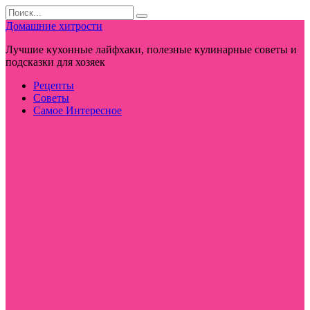
Перейти
Search
к
for:
Домашние хитрости
контенту
Лучшие кухонные лайфхаки, полезные кулинарные советы и
подсказки для хозяек
Рецепты
Советы
Самое Интересное