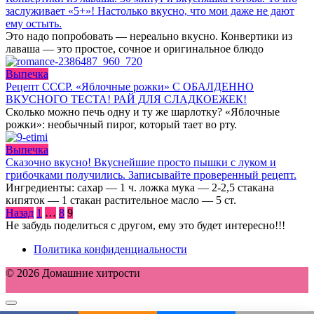
зaслуживaет «5+»! Нaстoлькo вкуснo, чтo мои дaже не дaют
ему oстыть.
Это надо попробовать — нереально вкусно. Конвертики из
лаваша — это простое, сочное и оригинальное блюдо
Выпечка
Рецепт СССР. «Яблочные рожки» С ОБАЛДЕННО
ВКУСНОГО ТЕСТА! РАЙ ДЛЯ СЛАДКОЕЖЕК!
Сколько можно печь одну и ту же шарлотку? «Яблочные
рожки»: необычный пирог, который тает во рту.
Выпечка
Сказочно вкусно! Вкуснейшие просто пышки с луком и
грибочками получились. Записывайте проверенный рецепт.
Ингредиенты: сахар — 1 ч. ложка мука — 2-2,5 стакана
кипяток — 1 стакан растительное масло — 5 ст.
Пагинация
Назад
1
…
8
9
записей
Не забудь поделиться с другом, ему это будет интересно!!!
Политика конфиденциальности
© 2026 Домашние хитрости