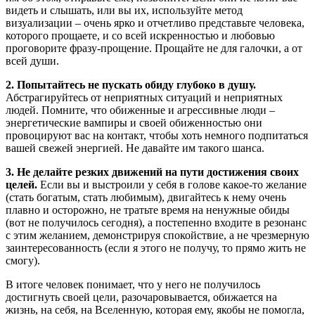
видеть и слышать, или вы их, используйте метод
визуализации – очень ярко и отчетливо представьте человека,
которого прощаете, и со всей искренностью и любовью
проговорите фразу-прощение. Прощайте не для галочки, а от
всей души.
2. Попытайтесь не пускать обиду глубоко в душу.
Абстрагируйтесь от неприятных ситуаций и неприятных
людей. Помните, что обиженные и агрессивные люди –
энергетические вампиры и своей обиженностью они
провоцируют вас на контакт, чтобы хоть немного подпитаться
вашей свежей энергией. Не давайте им такого шанса.
3. Не делайте резких движений на пути достижения своих
целей.
Если вы и выстроили у себя в голове какое-то желание
(стать богатым, стать любимым), двигайтесь к нему очень
плавно и осторожно, не тратьте время на ненужные обиды
(вот не получилось сегодня), а постепенно входите в резонанс
с этим желанием, демонстрируя спокойствие, а не чрезмерную
заинтересованность (если я этого не получу, то прямо жить не
смогу).
В итоге человек понимает, что у него не получилось
достигнуть своей цели, разочаровывается, обижается на
жизнь, на себя, на Вселенную, которая ему, якобы не помогла,