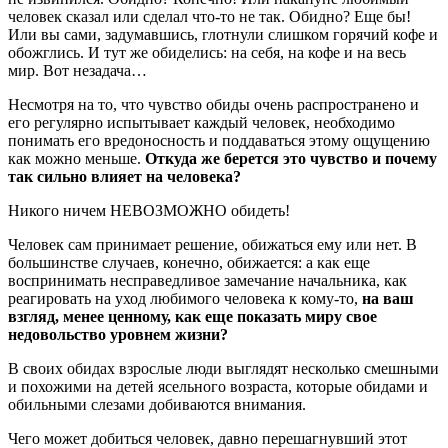
человек сказал или сделал что-то не так. Обидно? Еще бы!
Или вы сами, задумавшись, глотнули слишком горячий кофе и
обожглись. И тут же обиделись: на себя, на кофе и на весь
мир. Вот незадача…
Несмотря на то, что чувство обиды очень распространено и
его регулярно испытывает каждый человек, необходимо
понимать его вредоносность и поддаваться этому ощущению
как можно меньше.
Откуда же берется это чувство и почему
так сильно влияет на человека?
Никого ничем НЕВОЗМОЖНО обидеть!
Человек сам принимает решение, обижаться ему или нет. В
большинстве случаев, конечно, обижается: а как еще
воспринимать несправедливое замечание начальника, как
реагировать на уход любимого человека к кому-то,
на ваш
взгляд, менее ценному, как еще показать миру свое
недовольство уровнем жизни?
В своих обидах взрослые люди выглядят несколько смешными
и похожими на детей ясельного возраста, которые обидами и
обильными слезами добиваются внимания.
Чего может добиться человек, давно перешагнувший этот