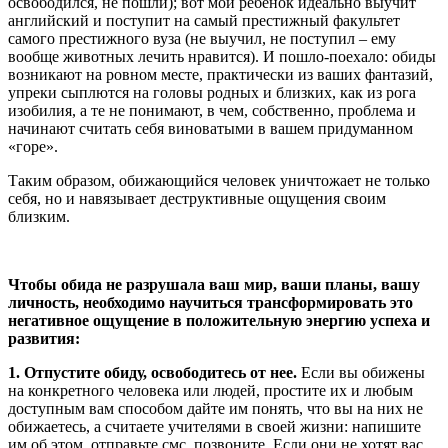
освободился, не пошли); вот мой ребенок идеально выучит
английский и поступит на самый престижный факультет
самого престижного вуза (не выучил, не поступил – ему
вообще животных лечить нравится). И пошло-поехало: обиды
возникают на ровном месте, практически из ваших фантазий,
упреки сыплются на головы родных и близких, как из рога
изобилия, а те не понимают, в чем, собственно, проблема и
начинают считать себя виноватыми в вашем придуманном
«горе».
Таким образом, обижающийся человек уничтожает не только
себя, но и навязывает деструктивные ощущения своим
близким.
Чтобы обида не разрушала ваш мир, ваши планы, вашу
личность, необходимо научиться трансформировать это
негативное ощущение в положительную энергию успеха и
развития:
1. Отпустите обиду, освободитесь от нее.
Если вы обижены
на конкретного человека или людей, простите их и любым
доступным вам способом дайте им понять, что вы на них не
обижаетесь, а считаете учителями в своей жизни: напишите
им об этом, отправьте смс, позвоните. Если они не хотят вас