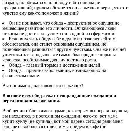
возраст, но обижаться по поводу и без повода не
прекративший, причем обижается он серьезно и верит, что это
чувство ему как-то поможет в жизни?
Он не понимает, что обида – деструктивное ощущение,
мешающее развитию его личности. Обижающиеся люди
никогда не достигают успеха ни в одной из сфер жизни.
Если впустить обиду себе в душу и позволить ей там
обосноваться, она станет основным ощущением, не
позволяющим развиваться другим чувствам. Она же и начнет
уничтожать в зародыше все самые благородные порывы
человека, необходимые для личностного роста.
Обида – главный тормоз в достижении целей.
Обида – причина заболеваний, возникающих на
физическом плане.
Вы понимаете, насколько это серьезно?!
В основе всех обид лежат неоправданные ожидания и
нереализованные желания.
В общении с близкими людьми, к которым вы неравнодушны,
вы находитесь в постоянном ожидании чего-то: вот мама
купит куклу (не купила); вот мой парень сегодня ради меня
раньше освободится от дел, и мы пойдем в кафе (не