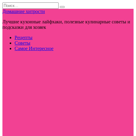
Перейти
Search
к
for:
Домашние хитрости
контенту
Лучшие кухонные лайфхаки, полезные кулинарные советы и
подсказки для хозяек
Рецепты
Советы
Самое Интересное