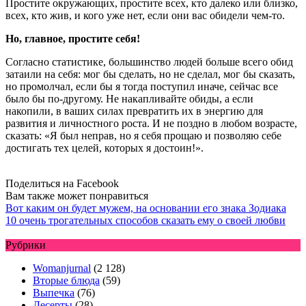
Простите окружающих, простите всех, кто далеко или близко,
всех, кто жив, и кого уже нет, если они вас обидели чем-то.
Но, главное, простите себя!
Согласно статистике, большинство людей больше всего обид
затаили на себя: мог бы сделать, но не сделал, мог бы сказать,
но промолчал, если бы я тогда поступил иначе, сейчас все
было бы по-другому. Не накапливайте обиды, а если
накопили, в ваших силах превратить их в энергию для
развития и личностного роста. И не поздно в любом возрасте,
сказать: «Я был неправ, но я себя прощаю и позволяю себе
достигать тех целей, которых я достоин!».
Поделиться на Facebook
Вам также может понравиться
Вот каким он будет мужем, на основании его знака Зодиака
10 очень трогательных способов сказать ему о своей любви
Рубрики
Womanjurnal
(2 128)
Вторые блюда
(59)
Выпечка
(76)
Десерты
(28)