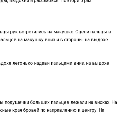
ды, выдохни и расслабься. Повтори 5 раз.
льцы рук встретились на макушке. Сцепи пальцы в
альцев на макушку вниз и в стороны, на выдохе
вдохе легонько надави пальцами вниз, на выдохе
бы подушечки больших пальцев лежали на висках. На
ные края бровей по направлению к центру. На