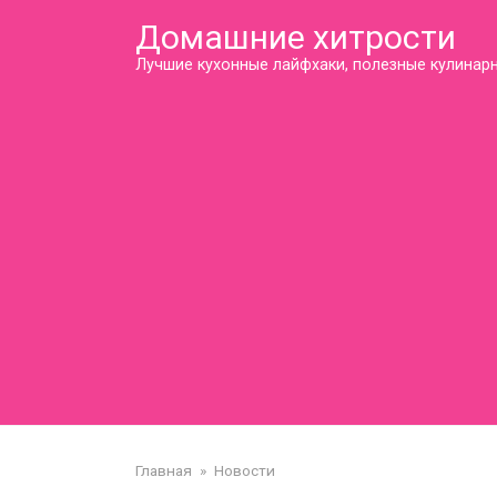
Перейти
Домашние хитрости
к
контенту
Лучшие кухонные лайфхаки, полезные кулинарн
Главная
»
Новости