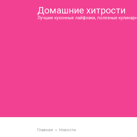
Перейти
Домашние хитрости
к
контенту
Лучшие кухонные лайфхаки, полезные кулинарн
Главная
»
Новости