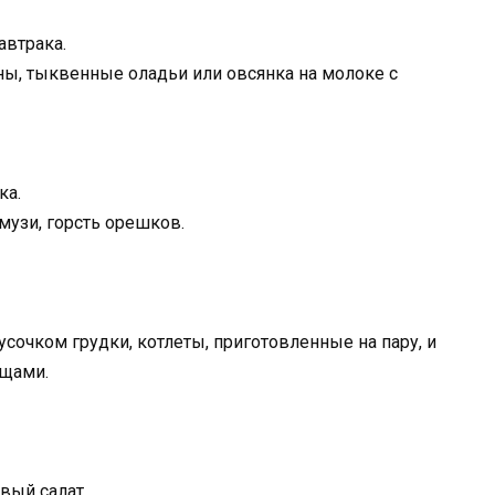
автрака.
ины, тыквенные оладьи или овсянка на молоке с
ка.
музи, горсть орешков.
усочком грудки, котлеты, приготовленные на пару, и
ощами.
вый салат.