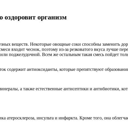
 оздоровит организм
езных веществ. Некоторые овощные соки способны заменить доро
смеси входит чеснок, поэтому из-за резковатого вкуса лучше пе
ли поджелудочной. Всем же остальным такая смесь пойдет толь
ок содержит антиоксиданты, которые препятствуют образованию
минералы, а также естественные антисептики и антибиотики, ко
а атеросклероза, инсульта и инфаркта. Кроме того, она облегч