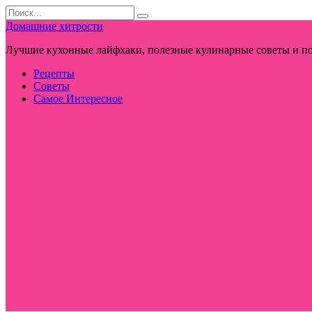
Перейти
Search
к
for:
Домашние хитрости
контенту
Лучшие кухонные лайфхаки, полезные кулинарные советы и по
Рецепты
Советы
Самое Интересное