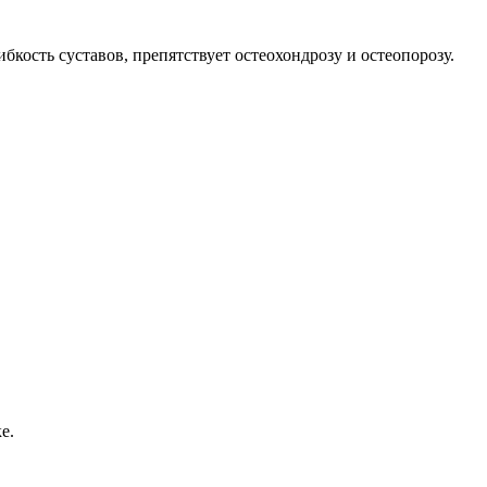
кость суставов, препятствует остеохондрозу и остеопорозу.
е.