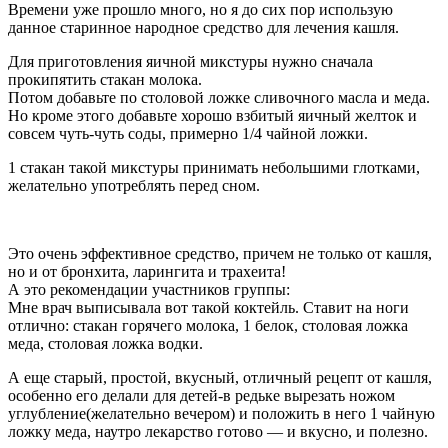
Времени уже прошло много, но я до сих пор использую
данное старинное народное средство для лечения кашля.
Для приготовления яичной микстуры нужно сначала
прокипятить стакан молока.
Потом добавьте по столовой ложке сливочного масла и меда.
Но кроме этого добавьте хорошо взбитый яичный желток и
совсем чуть-чуть соды, примерно 1/4 чайной ложки.
1 стакан такой микстуры принимать небольшими глотками,
желательно употреблять перед сном.
Это очень эффективное средство, причем не только от кашля,
но и от бронхита, ларингита и трахеита!
А это рекомендации участников группы:
Мне врач выписывала вот такой коктейль. Ставит на ноги
отлично: стакан горячего молока, 1 белок, столовая ложка
меда, столовая ложка водки.
А еще старый, простой, вкусный, отличный рецепт от кашля,
особенно его делали для детей-в редьке вырезать ножом
углубление(желательно вечером) и положить в него 1 чайную
ложку меда, наутро лекарство готово — и вкусно, и полезно.