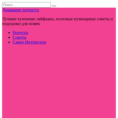
Перейти
Search
к
for:
Домашние хитрости
контенту
Лучшие кухонные лайфхаки, полезные кулинарные советы и
подсказки для хозяек
Рецепты
Советы
Самое Интересное