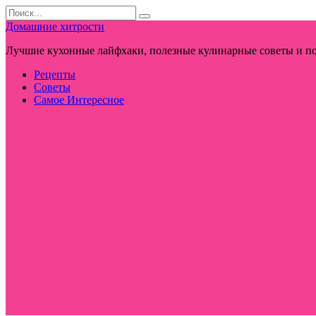
Перейти
Search
к
for:
Домашние хитрости
контенту
Лучшие кухонные лайфхаки, полезные кулинарные советы и по
Рецепты
Советы
Самое Интересное