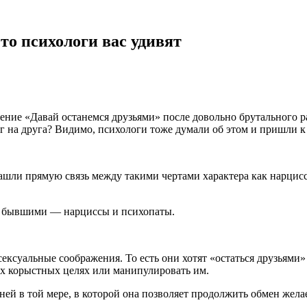
то психологи вас удивят
е «Давай останемся друзьями» после довольно брутального расс
уг на друга? Видимо, психологи тоже думали об этом и пришли
ашли прямую связь между такими чертами характера как нарцис
ми бывшими — нарциссы и психопаты.
ксуальные соображения. То есть они хотят «остаться друзьями»
оих корыстных целях или манипулировать им.
ей в той мере, в которой она позволяет продолжить обмен жел