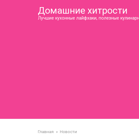
Перейти
Домашние хитрости
к
контенту
Лучшие кухонные лайфхаки, полезные кулинарн
Главная
»
Новости