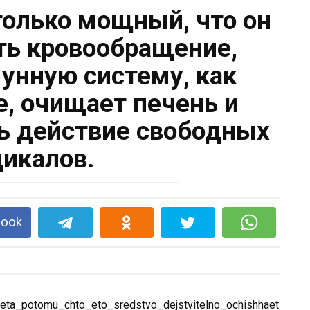
только мощный, что он
ь кровообращение,
унную систему, как
е, очищает печень и
 действие свободных
икалов.
book