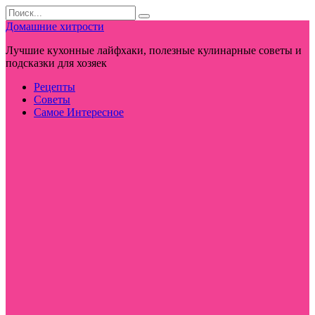
Перейти
Search
к
for:
Домашние хитрости
контенту
Лучшие кухонные лайфхаки, полезные кулинарные советы и
подсказки для хозяек
Рецепты
Советы
Самое Интересное