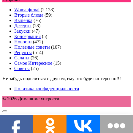
Womanjurnal
(2 128)
Вторые блюда
(59)
Выпечка
(76)
Десерты
(28)
Закуски
(47)
Консервация
(5)
Новости
(472)
Полезные советы
(107)
Рецепты
(514)
Салаты
(26)
Самое Интересное
(15)
Советы
(25)
Не забудь поделиться с другом, ему это будет интересно!!!
Политика конфиденциальности
© 2026 Домашние хитрости
Этот сайт использует cookie для хранения данных. Продолжая
использовать сайт, Вы даете свое согласие на работу с этими файлами.
OK