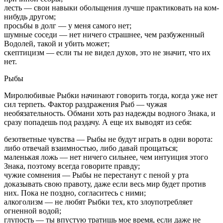
лесть — свои навыки обольщения лучше практиковать на ком-
нибудь другом;
просьбы в долг — у меня самого нет;
шумные соседи — нет ничего страшнее, чем разбуженный
Водолей, такой и убить может;
скептицизм — если ты не видел духов, это не значит, что их
нет.
Рыбы
Миролюбивые Рыбки начинают говорить тогда, когда уже нет
сил терпеть. Фактор раздражения Рыб — чужая
необязательность. Обмани хоть раз надежды водного Знака, и
сразу попадешь под раздачу. А еще их выводят из себя:
безответные чувства — Рыбы не будут играть в одни ворота:
либо отвечай взаимностью, либо давай прощаться;
маленькая ложь — нет ничего сильнее, чем интуиция этого
Знака, поэтому всегда говорите правду;
чужие сомнения — Рыбы не перестанут с пеной у рта
доказывать свою правоту, даже если весь мир будет против
них. Пока не поздно, согласитесь с ними;
алкоголизм — не любят Рыбки тех, кто злоупотребляет
огненной водой;
глупость — ты впустую тратишь мое время, если даже не