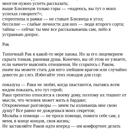
многом нужно успеть рассказать;
выше Близнецов только горы — «надеюсь, вы тут о моих
успехах говорите?»;
стереотипы и рамки — не ставьте Близнеца в угол;
бессилие — слабые личности для них — люди второго сорта;
тайны — сейчас ты мне все рассказываешь сам, либо я
устраиваю допрос.
Рак
Типичный Рак в какой-то мере ханжа. Но за его лицемерием
скрыта тонкая, ранимая душа. Конечно, вы об этом не узнаете,
если начнете выяснять отношения. Не ссорьтесь с Раком,
иначе вы можете стать для него злейшим врагом или случайно
довести до слез. Избегайте этих поводов для ссор:
показуха — Раки не любят, когда хвастаются, пытаясь всем
видом показать, кто тут герой;
Раки трепетно относятся к своему дому, поэтому их тошнит от
мысли, что человек может жить в бардаке;
Откровенные разговоры — зачем ты изливаешь мне свою
душу? Все равно не дождешься моих секретов;
Мольбы о помощи — не проси помощи, помоги себе сам, у
меня, в конце концов, своя жизнь;
Не заставляйте Раков идти вперед — им комфортнее делать