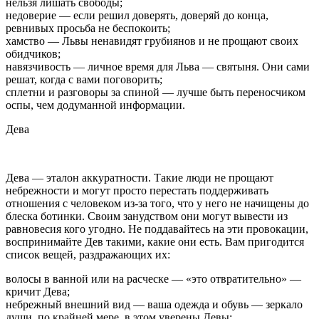
нельзя лишать свободы;
недоверие — если решил доверять, доверяй до конца,
ревнивых просьба не беспокоить;
хамство — Львы ненавидят грубиянов и не прощают своих
обидчиков;
навязчивость — личное время для Льва — святыня. Они сами
решат, когда с вами поговорить;
сплетни и разговоры за спиной — лучше быть переносчиком
оспы, чем додуманной информации.
Дева
Дева — эталон аккуратности. Такие люди не прощают
небрежности и могут просто перестать поддерживать
отношения с человеком из-за того, что у него не начищены до
блеска ботинки. Своим занудством они могут вывести из
равновесия кого угодно. Не поддавайтесь на эти провокации,
воспринимайте Дев такими, какие они есть. Вам пригодится
список вещей, раздражающих их:
волосы в ванной или на расческе — «это отвратительно» —
кричит Дева;
небрежный внешний вид — ваша одежда и обувь — зеркало
души, по крайней мере, в этом уверены Девы;