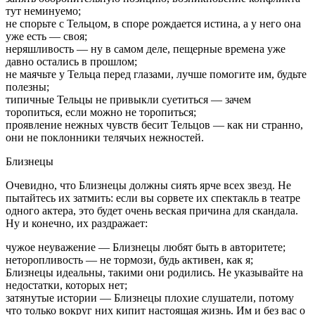
тут неминуемо;
не спорьте с Тельцом, в споре рождается истина, а у него она
уже есть — своя;
неряшливость — ну в самом деле, пещерные времена уже
давно остались в прошлом;
не маячьте у Тельца перед глазами, лучше помогите им, будьте
полезны;
типичные Тельцы не привыкли суетиться — зачем
торопиться, если можно не торопиться;
проявление нежных чувств бесит Тельцов — как ни странно,
они не поклонники телячьих нежностей.
Близнецы
Очевидно, что Близнецы должны сиять ярче всех звезд. Не
пытайтесь их затмить: если вы сорвете их спектакль в театре
одного актера, это будет очень веская причина для скандала.
Ну и конечно, их раздражает:
чужое неуважение — Близнецы любят быть в авторитете;
неторопливость — не тормози, будь активен, как я;
Близнецы идеальны, такими они родились. Не указывайте на
недостатки, которых нет;
затянутые истории — Близнецы плохие слушатели, потому
что только вокруг них кипит настоящая жизнь. Им и без вас о