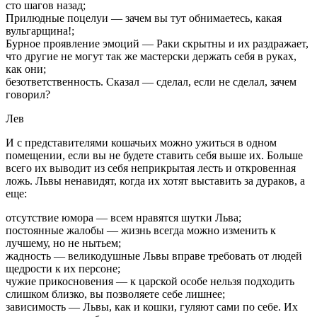
сто шагов назад;
Прилюдные поцелуи — зачем вы тут обнимаетесь, какая
вульгарщина!;
Бурное проявление эмоций — Раки скрытны и их раздражает,
что другие не могут так же мастерски держать себя в руках,
как они;
безответственность. Сказал — сделал, если не сделал, зачем
говорил?
Лев
И с представителями кошачьих можно ужиться в одном
помещении, если вы не будете ставить себя выше их. Больше
всего их выводит из себя неприкрытая лесть и откровенная
ложь. Львы ненавидят, когда их хотят выставить за дураков, а
еще:
отсутствие юмора — всем нравятся шутки Льва;
постоянные жалобы — жизнь всегда можно изменить к
лучшему, но не нытьем;
жадность — великодушные Львы вправе требовать от людей
щедрости к их персоне;
чужие прикосновения — к царской особе нельзя подходить
слишком близко, вы позволяете себе лишнее;
зависимость — Львы, как и кошки, гуляют сами по себе. Их