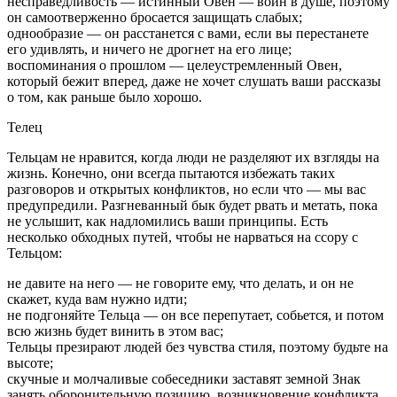
несправедливость — истинный Овен — воин в душе, поэтому
он самоотверженно бросается защищать слабых;
однообразие — он расстанется с вами, если вы перестанете
его удивлять, и ничего не дрогнет на его лице;
воспоминания о прошлом — целеустремленный Овен,
который бежит вперед, даже не хочет слушать ваши рассказы
о том, как раньше было хорошо.
Телец
Тельцам не нравится, когда люди не разделяют их взгляды на
жизнь. Конечно, они всегда пытаются избежать таких
разговоров и открытых конфликтов, но если что — мы вас
предупредили. Разгневанный бык будет рвать и метать, пока
не услышит, как надломились ваши принципы. Есть
несколько обходных путей, чтобы не нарваться на ссору с
Тельцом:
не давите на него — не говорите ему, что делать, и он не
скажет, куда вам нужно идти;
не подгоняйте Тельца — он все перепутает, собьется, и потом
всю жизнь будет винить в этом вас;
Тельцы презирают людей без чувства стиля, поэтому будьте на
высоте;
скучные и молчаливые собеседники заставят земной Знак
занять оборонительную позицию, возникновение конфликта