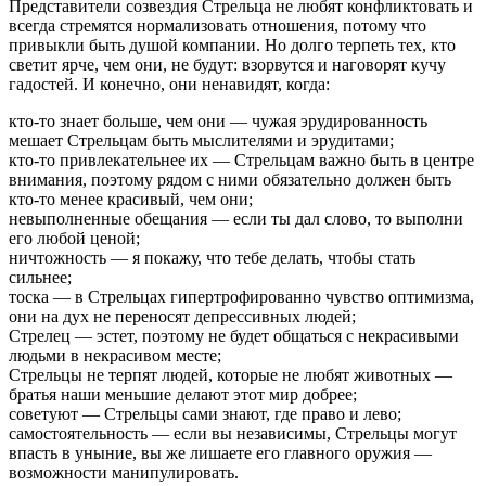
Представители созвездия Стрельца не любят конфликтовать и
всегда стремятся нормализовать отношения, потому что
привыкли быть душой компании. Но долго терпеть тех, кто
светит ярче, чем они, не будут: взорвутся и наговорят кучу
гадостей. И конечно, они ненавидят, когда:
кто-то знает больше, чем они — чужая эрудированность
мешает Стрельцам быть мыслителями и эрудитами;
кто-то привлекательнее их — Стрельцам важно быть в центре
внимания, поэтому рядом с ними обязательно должен быть
кто-то менее красивый, чем они;
невыполненные обещания — если ты дал слово, то выполни
его любой ценой;
ничтожность — я покажу, что тебе делать, чтобы стать
сильнее;
тоска — в Стрельцах гипертрофированно чувство оптимизма,
они на дух не переносят депрессивных людей;
Стрелец — эстет, поэтому не будет общаться с некрасивыми
людьми в некрасивом месте;
Стрельцы не терпят людей, которые не любят животных —
братья наши меньшие делают этот мир добрее;
советуют — Стрельцы сами знают, где право и лево;
самостоятельность — если вы независимы, Стрельцы могут
впасть в уныние, вы же лишаете его главного оружия —
возможности манипулировать.