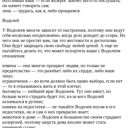
болтливый язык — если Козерог захочет кого-то послушать,
он начнет говорить сам;
лень — трудись, как я, либо прощаемся.
Водолей
У Водолеев многое зависит от настроения, поэтому они ведут
себя несколько неоднозначно, когда дело доходит до ссоры. Но
чего они не простят вам, так это жестокости и деспотизма.
Они будут защищать свою свободу любой ценой. А еще не
пытайтесь делать то, что может испортить ваши с Водолеем
отношения:
измена — они многое прощают людям, но только не
предательство — это разобьет либо их сердце, либо ваше
лицо;
ограничения — во всем должно быть право выбора, если нет
— то я отказываюсь жить в этой клетке;
бытовуха — злейший враг Водолеев. Тут они вянут, но
больше всего страдать будет тот, из-за кого Водолей
испачкался в рутине;
намеки на недостатки — не тыкайте Водолея носом в его
недостатки, он и сам о них прекрасно знает;
животное в доме — Водолеи в большинстве своем страдают
аллергией, поэтому шерсть дома вполне может стать
причиной ссоры;