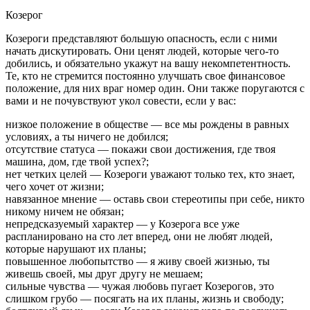
Козерог
Козероги представляют большую опасность, если с ними
начать дискутировать. Они ценят людей, которые чего-то
добились, и обязательно укажут на вашу некомпетентность.
Те, кто не стремится постоянно улучшать свое финансовое
положение, для них враг номер один. Они также поругаются с
вами и не почувствуют укол совести, если у вас:
низкое положение в обществе — все мы рождены в равных
условиях, а ты ничего не добился;
отсутствие статуса — покажи свои достижения, где твоя
машина, дом, где твой успех?;
нет четких целей — Козероги уважают только тех, кто знает,
чего хочет от жизни;
навязанное мнение — оставь свои стереотипы при себе, никто
никому ничем не обязан;
непредсказуемый характер — у Козерога все уже
распланировано на сто лет вперед, они не любят людей,
которые нарушают их планы;
повышенное любопытство — я живу своей жизнью, ты
живешь своей, мы друг другу не мешаем;
сильные чувства — чужая любовь пугает Козерогов, это
слишком грубо — посягать на их планы, жизнь и свободу;