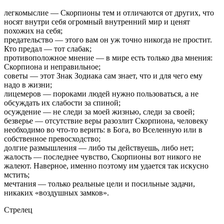
легкомыслие — Скорпионы тем и отличаются от других, что
носят внутри себя огромный внутренний мир и ценят
похожих на себя;
предательство — этого вам он уж точно никогда не простит.
Кто предал — тот слабак;
противоположное мнение — в мире есть только два мнения:
Скорпиона и неправильное;
советы — этот Знак Зодиака сам знает, что и для чего ему
надо в жизни;
лицемеров — пороками людей нужно пользоваться, а не
обсуждать их слабости за спиной;
осуждение — не следи за моей жизнью, следи за своей;
безверье — отсутствие веры разозлит Скорпиона, человеку
необходимо во что-то верить: в Бога, во Вселенную или в
собственное превосходство;
долгие размышления — либо ты действуешь, либо нет;
жалость — последнее чувство, Скорпионы вот никого не
жалеют. Наверное, именно поэтому им удается так искусно
мстить;
мечтания — только реальные цели и посильные задачи,
никаких «воздушных замков».
Стрелец