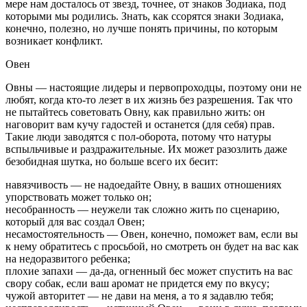
мере нам досталось от звезд, точнее, от знаков Зодиака, под
которыми мы родились. Знать, как ссорятся знаки Зодиака,
конечно, полезно, но лучше понять причины, по которым
возникает конфликт.
Овен
Овны — настоящие лидеры и первопроходцы, поэтому они не
любят, когда кто-то лезет в их жизнь без разрешения. Так что
не пытайтесь советовать Овну, как правильно жить: он
наговорит вам кучу гадостей и останется (для себя) прав.
Такие люди заводятся с пол-оборота, потому что натуры
вспыльчивые и раздражительные. Их может разозлить даже
безобидная шутка, но больше всего их бесит:
навязчивость — не надоедайте Овну, в ваших отношениях
упорствовать может только он;
несобранность — неужели так сложно жить по сценарию,
который для вас создал Овен;
несамостоятельность — Овен, конечно, поможет вам, если вы
к нему обратитесь с просьбой, но смотреть он будет на вас как
на недоразвитого ребенка;
плохие запахи — да-да, огненный бес может спустить на вас
свору собак, если ваш аромат не придется ему по вкусу;
чужой авторитет — не дави на меня, а то я задавлю тебя;