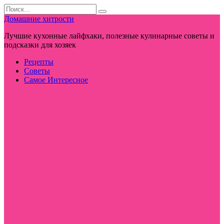
Перейти
Search
к
for:
Домашние хитрости
контенту
Лучшие кухонные лайфхаки, полезные кулинарные советы и
подсказки для хозяек
Рецепты
Советы
Самое Интересное