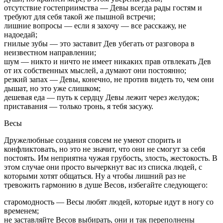
отсутствие гостеприимства — Девы всегда рады гостям и
требуют для себя такой же пышной встречи;
лишние вопросы — если я захочу — все расскажу, не
надоедай;
гнилые зубы — это заставит Дев убегать от разговора в
неизвестном направлении;
шум — никто и ничто не имеет никаких прав отвлекать Дев
от их собственных мыслей, а думают они постоянно;
резкий запах — Девы, конечно, не против видеть то, чем они
дышат, но это уже слишком;
дешевая еда — путь к сердцу Девы лежит через желудок;
приставания — только тронь, я тебя засужу.
Весы
Дружелюбные создания совсем не умеют спорить и
конфликтовать, но это не значит, что они не смогут за себя
постоять. Им неприятна чужая грубость, злость, жестокость. В
этом случае они просто вычеркнут вас из списка людей, с
которыми хотят общаться. Ну а чтобы лишний раз не
тревожить гармонию в душе Весов, избегайте следующего:
старомодность — Весы любят людей, которые идут в ногу со
временем;
не заставляйте Весов выбирать, они и так переполнены