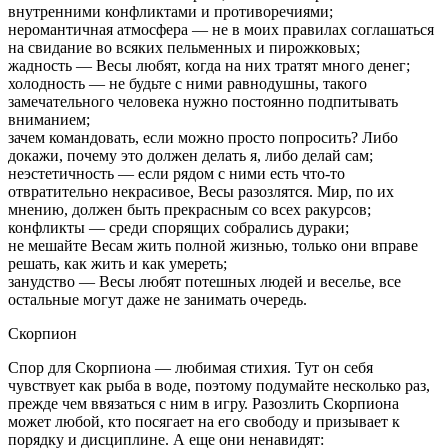
внутренними конфликтами и противоречиями;
неромантичная атмосфера — не в моих правилах соглашаться
на свидание во всяких пельменных и пирожковых;
жадность — Весы любят, когда на них тратят много денег;
холодность — не будьте с ними равнодушны, такого
замечательного человека нужно постоянно подпитывать
вниманием;
зачем командовать, если можно просто попросить? Либо
докажи, почему это должен делать я, либо делай сам;
неэстетичность — если рядом с ними есть что-то
отвратительно некрасивое, Весы разозлятся. Мир, по их
мнению, должен быть прекрасным со всех ракурсов;
конфликты — среди спорящих собрались дураки;
не мешайте Весам жить полной жизнью, только они вправе
решать, как жить и как умереть;
занудство — Весы любят потешных людей и веселье, все
остальные могут даже не занимать очередь.
Скорпион
Спор для Скорпиона — любимая стихия. Тут он себя
чувствует как рыба в воде, поэтому подумайте несколько раз,
прежде чем ввязаться с ним в игру. Разозлить Скорпиона
может любой, кто посягает на его свободу и призывает к
порядку и дисциплине. А еще они ненавидят: