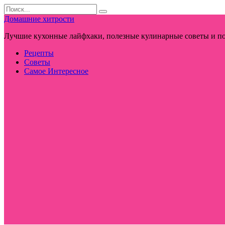
Перейти
Search
к
for:
Домашние хитрости
контенту
Лучшие кухонные лайфхаки, полезные кулинарные советы и по
Рецепты
Советы
Самое Интересное