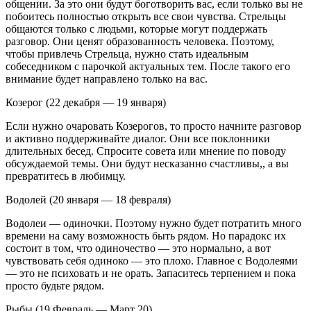
общении. За это они будут боготворить вас, если только вы не
побоитесь полностью открыть все свои чувства. Стрельцы
общаются только с людьми, которые могут поддержать
разговор. Они ценят образованность человека. Поэтому,
чтобы привлечь Стрельца, нужно стать идеальным
собеседником с парочкой актуальных тем. После такого его
внимание будет направлено только на вас.
Козерог (22 декабря — 19 января)
Если нужно очаровать Козерогов, то просто начните разговор
и активно поддерживайте диалог. Они все поклонники
длительных бесед. Спросите совета или мнение по поводу
обсуждаемой темы. Они будут несказанно счастливы,, а вы
превратитесь в любимцу.
Водолей (20 января — 18 февраля)
Водолеи — одиночки. Поэтому нужно будет потратить много
времени на саму возможность быть рядом. Но парадокс их
состоит в том, что одиночество — это нормально, а вот
чувствовать себя одиноко — это плохо. Главное с Водолеями
— это не психовать и не орать. Запаситесь терпением и пока
просто будьте рядом.
Рыбы (19 Февраль — Март 20)