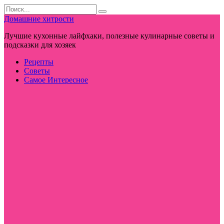
Перейти
Search
к
for:
Домашние хитрости
контенту
Лучшие кухонные лайфхаки, полезные кулинарные советы и
подсказки для хозяек
Рецепты
Советы
Самое Интересное