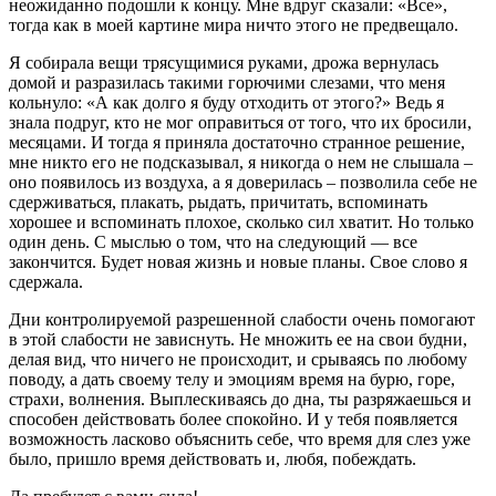
неожиданно подошли к концу. Мне вдруг сказали: «Все»,
тогда как в моей картине мира ничто этого не предвещало.
Я собирала вещи трясущимися руками, дрожа вернулась
домой и разразилась такими горючими слезами, что меня
кольнуло: «А как долго я буду отходить от этого?» Ведь я
знала подруг, кто не мог оправиться от того, что их бросили,
месяцами. И тогда я приняла достаточно странное решение,
мне никто его не подсказывал, я никогда о нем не слышала –
оно появилось из воздуха, а я доверилась – позволила себе не
сдерживаться, плакать, рыдать, причитать, вспоминать
хорошее и вспоминать плохое, сколько сил хватит. Но только
один день. С мыслью о том, что на следующий — все
закончится. Будет новая жизнь и новые планы. Свое слово я
сдержала.
Дни контролируемой разрешенной слабости очень помогают
в этой слабости не зависнуть. Не множить ее на свои будни,
делая вид, что ничего не происходит, и срываясь по любому
поводу, а дать своему телу и эмоциям время на бурю, горе,
страхи, волнения. Выплескиваясь до дна, ты разряжаешься и
способен действовать более спокойно. И у тебя появляется
возможность ласково объяснить себе, что время для слез уже
было, пришло время действовать и, любя, побеждать.