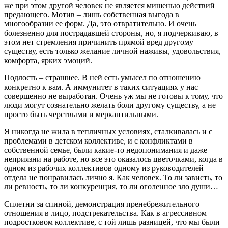
же при этом другой человек не является мишенью действий
предающего. Мотив – лишь собственная выгода в
многообразии ее форм. Да, это отвратительно. И очень
болезненно для пострадавшей стороны, но, я подчеркиваю, в
этом нет стремления причинить прямой вред другому
существу, есть только желание личной наживы, удовольствия,
комфорта, ярких эмоций.
Подлость – страшнее. В ней есть умысел по отношению
конкретно к вам. А иммунитет в таких ситуациях у нас
совершенно не выработан. Очень уж мы не готовы к тому, что
люди могут сознательно желать боли другому существу, а не
просто быть черствыми и меркантильными.
Я никогда не жила в тепличных условиях, сталкивалась и с
проблемами в детском коллективе, и с конфликтами в
собственной семье, были какие-то недопонимания и даже
неприязни на работе, но все это оказалось цветочками, когда в
одном из рабочих коллективов одному из руководителей
отдела не понравилась лично я. Как человек. То ли зависть, то
ли ревность, то ли конкуренция, то ли оголенное зло души…
Сплетни за спиной, демонстрация пренебрежительного
отношения в лицо, подстрекательства. Как в агрессивном
подростковом коллективе, с той лишь разницей, что мы были