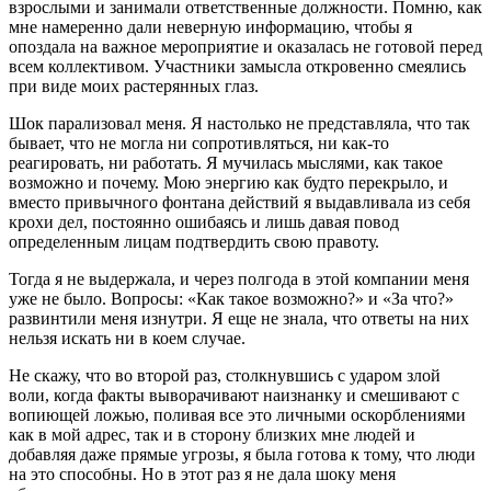
взрослыми и занимали ответственные должности. Помню, как
мне намеренно дали неверную информацию, чтобы я
опоздала на важное мероприятие и оказалась не готовой перед
всем коллективом. Участники замысла откровенно смеялись
при виде моих растерянных глаз.
Шок парализовал меня. Я настолько не представляла, что так
бывает, что не могла ни сопротивляться, ни как-то
реагировать, ни работать. Я мучилась мыслями, как такое
возможно и почему. Мою энергию как будто перекрыло, и
вместо привычного фонтана действий я выдавливала из себя
крохи дел, постоянно ошибаясь и лишь давая повод
определенным лицам подтвердить свою правоту.
Тогда я не выдержала, и через полгода в этой компании меня
уже не было. Вопросы: «Как такое возможно?» и «За что?»
развинтили меня изнутри. Я еще не знала, что ответы на них
нельзя искать ни в коем случае.
Не скажу, что во второй раз, столкнувшись с ударом злой
воли, когда факты выворачивают наизнанку и смешивают с
вопиющей ложью, поливая все это личными оскорблениями
как в мой адрес, так и в сторону близких мне людей и
добавляя даже прямые угрозы, я была готова к тому, что люди
на это способны. Но в этот раз я не дала шоку меня