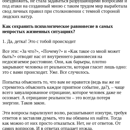
обездвижить, не стала задаваться разрушающими вопросами и
под атаки на созданный мною с таким трудом мир выработала
свод личных правил при столкновении с темной стороной
людских натур.
Как сохранить психологическое равновесие в самых
непростых жизненных ситуациях?
1. Да, детка! Это с тобой происходит
Все эти: «За что?», «Почему?» и «Как такое со мной может
быть?» отводят нас от внутреннего равновесия на
недосягаемое расстояние. Они, как барьеры, плотно
закрывают человека от реальности, которая гласит лишь одно:
это с вами происходит. Уже. Все случилось.
Попытка объяснить то, что вам не нравится (ведь вы же не
стремитесь объяснить каждое приятное событие, да?), – чаще
всего завуалированное отрицание, которое человек даже не
осознает. А отрицание реальности – это всегда потеря
энергии. Таков закон.
Эти вопросы парализуют волю, расшатывают изнутри, требуя
ответов и заставляя думать, что вы обязаны их найти. Тогда
как можно от них просто отказаться. Нет, не от ответов. От
самих вопросов. И в ответах отпадает нужда.