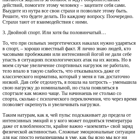
действий, помогите этому человеку – зацепите себя сами.
Выудите из нутра все свои страхи и позвольте этому быть.
Решите, что будете делать. По каждому вопросу. Поочередно.
Страхи тают от взаимодействия с ними.
3. Двойной спорт. Или хотя бы половинчатый…
То, что при сильных энергетических накалах нужно ударяться
в спорт, – хорошо известный факт. Я лично знаю людей, кто
часовыми пробежками или интенсивной йогой не дали себе
упасть в ситуациях психологических атак на их жизнь. Но в
моем случае увеличение спортивных нагрузок не работало,
тело впало в такую слабость, что отказывалось даже от
классического норматива, который у меня и так достаточно
низкий. Дав себе отдохнуть, я пошла на хитрость – уменьшила
свою нагрузку до номинальной, но стала появляться в
спортзале как можно чаще. Ты начинаешь не столько со
спорта, сколько с психического переключения, что через время
позволяет окрепнуть и увеличивать нагрузки.
Таким натурам, как я, чей пульс подскакивает до предела от
интенсивных эмоций и у кого может подняться температура
даже от влюбленности, крайне важно «заземлять» свой заряд
физической активностью. Сложные эмоциональные ситуации
для нас просто неразрешимы в уме, как бы ясно мы все ни