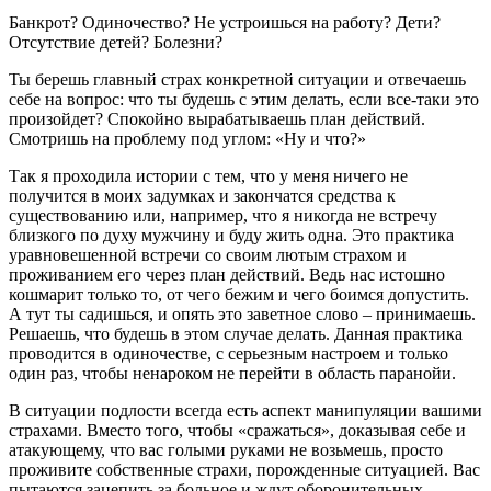
Банкрот? Одиночество? Не устроишься на работу? Дети?
Отсутствие детей? Болезни?
Ты берешь главный страх конкретной ситуации и отвечаешь
себе на вопрос: что ты будешь с этим делать, если все-таки это
произойдет? Спокойно вырабатываешь план действий.
Смотришь на проблему под углом: «Ну и что?»
Так я проходила истории с тем, что у меня ничего не
получится в моих задумках и закончатся средства к
существованию или, например, что я никогда не встречу
близкого по духу мужчину и буду жить одна. Это практика
уравновешенной встречи со своим лютым страхом и
проживанием его через план действий. Ведь нас истошно
кошмарит только то, от чего бежим и чего боимся допустить.
А тут ты садишься, и опять это заветное слово – принимаешь.
Решаешь, что будешь в этом случае делать. Данная практика
проводится в одиночестве, с серьезным настроем и только
один раз, чтобы ненароком не перейти в область паранойи.
В ситуации подлости всегда есть аспект манипуляции вашими
страхами. Вместо того, чтобы «сражаться», доказывая себе и
атакующему, что вас голыми руками не возьмешь, просто
проживите собственные страхи, порожденные ситуацией. Вас
пытаются зацепить за больное и ждут оборонительных