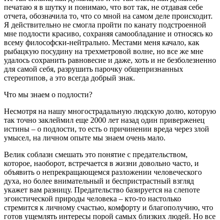
печатаю я в шутку и понимаю, что вот так, не отдавая себе
отчета, обозначила то, что со мной на самом деле происходит.
Я действительно не смогла пройти по канату подстроенной
мне подлости красиво, сохраняя самообладание и относясь ко
всему философски-нейтрально. Местами меня качало, как
рыбацкую посудину на трехметровой волне, но все же мне
удалось сохранить равновесие и даже, хоть и не безболезненно
для самой себя, разрушить парочку общепризнанных
стереотипов, а это всегда добрый знак.
Что мы знаем о подлости?
Несмотря на нашу многострадальную людскую долю, которую
так точно заклеймил еще 2000 лет назад один приверженец
истины – о подлости, то есть о причинении вреда через злой
умысел, на личном опыте мы знаем очень мало.
Велик соблазн смешать это понятие с предательством,
которое, наоборот, встречается в жизни довольно часто, и
объявить о непрекращающемся разложении человеческого
духа, но более внимательный и беспристрастный взгляд
укажет вам разницу. Предательство базируется на слепоте
эгоистической природы человека – кто-то настолько
стремится к личному счастью, комфорту и благополучию, что
готов ущемлять интересы порой самых близких людей. Но все