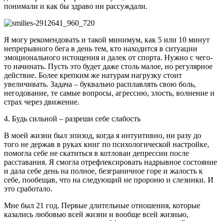
понимали и как бы здраво ни рассуждали.
Я могу рекомендовать и такой минимум, как 5 или 10 минут
непрерывного бега в день тем, кто находится в ситуации
эмоционального истощения и далек от спорта. Нужно с чего-
то начинать. Пусть это будет даже столь малое, но регулярное
действие. Более крепким же натурам нагрузку стоит
увеличивать. Задача – буквально расплавлять свою боль,
негодование, те самые вопросы, агрессию, злость, волнение и
страх через движение.
4. Будь сильной – разреши себе слабость
В моей жизни был эпизод, когда я интуитивно, ни разу до
того не держав в руках книг по психологической настройке,
помогла себе не скатиться в котлован депрессии после
расставания. Я смогла отрефлексировать надрывное состояние
и дала себе день на полное, безграничное горе и жалость к
себе, пообещав, что на следующий не пророню и слезинки. И
это сработало.
Мне был 21 год. Первые длительные отношения, которые
казались любовью всей жизни и вообще всей жизнью,