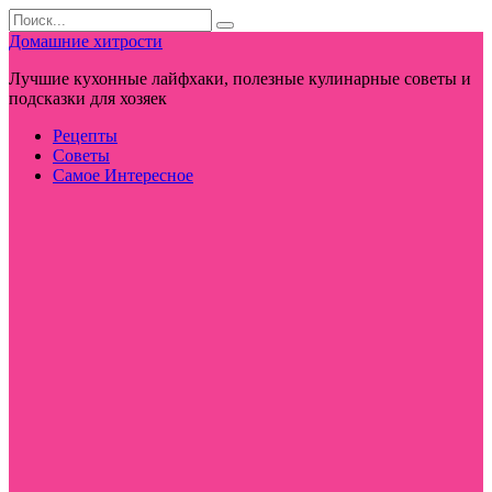
Перейти
Search
к
for:
Домашние хитрости
контенту
Лучшие кухонные лайфхаки, полезные кулинарные советы и
подсказки для хозяек
Рецепты
Советы
Самое Интересное