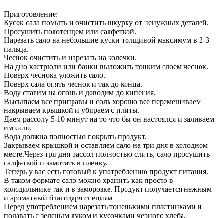
Приготовление:
Кусок сала помыть и очистить шкурку от ненужных деталей.
Просушить полотенцем или салфеткой.
Нарезать сало на небольшие куски толщиной максимум в 2-3
пальца.
Чеснок очистить и нарезать на колечки.
На дно кастрюли или банки выложить тонким слоем чеснок.
Поверх чеснока уложить сало.
Поверх сала опять чеснок и так до конца.
Воду ставим на огонь и доводим до кипения.
Высыпаем все приправы и соль хорошо все перемешиваем
накрываем крышкой и убираем с плиты.
Даем рассолу 5-10 минут на то что бы он настоялся и заливаем
им сало.
Вода должна полностью покрыть продукт.
Закрываем крышкой и оставляем сало на три дня в холодном
месте.Через три дня рассол полностью слить, сало просушить
салфеткой и замотать в пленку.
Теперь у вас есть готовый к употреблению продукт питания.
В таком формате сало можно хранить как просто в
холодильнике так и в заморозке. Продукт получается нежным
и ароматный благодаря специям.
Перед употреблением нарезать тоненькими пластинками и
подавать с зеленым луком и кусочками черного хлеба.