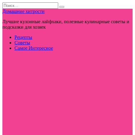
Перейти
Search
к
for:
Домашние хитрости
контенту
Лучшие кухонные лайфхаки, полезные кулинарные советы и
подсказки для хозяек
Рецепты
Советы
Самое Интересное