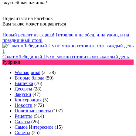
Поделиться на Facebook
Вам также может понравиться
Новый рецепт из фарша! Готовлю и на обед, и на ужин, и на
праздничный стол!
Салат «Лебединый Пух»: можно готовить хоть каждый день.
Рубрики
Womanjurnal
(2 128)
Вторые блюда
(59)
Выпечка
(76)
Десерты
(28)
Закуски
(47)
Консервация
(5)
Новости
(472)
Полезные советы
(107)
Рецепты
(514)
Салаты
(26)
Самое Интересное
(15)
Советы
(25)