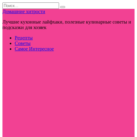
Перейти
Search
к
for:
Домашние хитрости
контенту
Лучшие кухонные лайфхаки, полезные кулинарные советы и
подсказки для хозяек
Рецепты
Советы
Самое Интересное