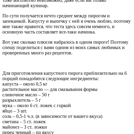
тоже абсолютно невозможно, даже если вы только
начинающий кулинар.
По сути получается нечто среднее между пирогом и
запеканкой. Капусту и выпечку с ней я очень люблю, поэтому
мне также нравится, что теста здесь совсем немного, и
основную часть составляет все-таки начинка.
Вот уже сколько плюсов набралось в одном пироге! Поэтому
спешу поделиться с вами одним из моих самых любимых и
проверенных много раз рецептов.
Для приготовления капустного пирога приблизительно на 6
порций понадобятся следующие ингредиенты:
капуста – около 0,5 кг
растительное масло — для смазывания формы
сливочное масло – 50 г
разрыхлитель – 5 г
мука – около 6 ст. ложек с горкой
яйцо – 3 шт.
соль – 0,5-1 ч.л. (в зависимости от вашего вкуса)
сметана – 5 ст. ложек
майонез – 3 ст. ложки
перец черный – по вкусу