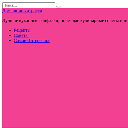
Перейти
Search
к
for:
Домашние хитрости
контенту
Лучшие кухонные лайфхаки, полезные кулинарные советы и по
Рецепты
Советы
Самое Интересное