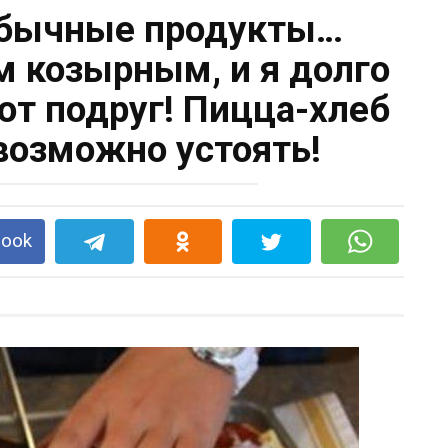
обычные продукты…
 козырным, и я долго
от подруг! Пицца-хлеб
евозможно устоять!
book