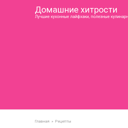
Перейти
Домашние хитрости
к
контенту
Лучшие кухонные лайфхаки, полезные кулинарн
Главная
»
Рецепты