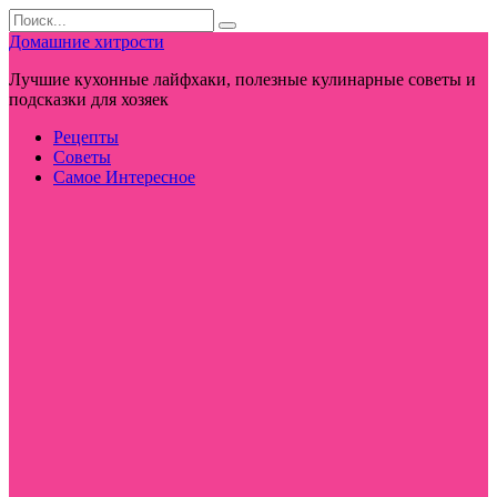
Перейти
Search
к
for:
Домашние хитрости
контенту
Лучшие кухонные лайфхаки, полезные кулинарные советы и
подсказки для хозяек
Рецепты
Советы
Самое Интересное