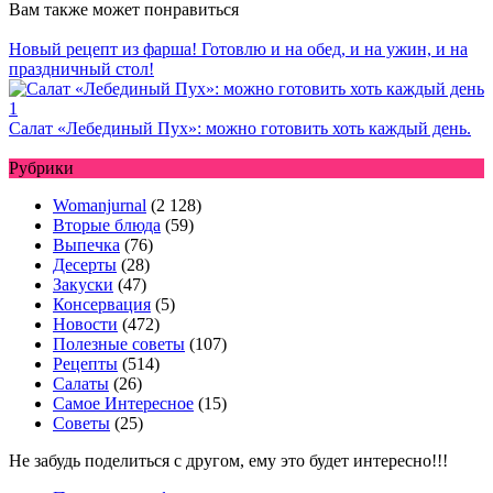
Вам также может понравиться
Новый рецепт из фарша! Готовлю и на обед, и на ужин, и на
праздничный стол!
Салат «Лебединый Пух»: можно готовить хоть каждый день.
Рубрики
Womanjurnal
(2 128)
Вторые блюда
(59)
Выпечка
(76)
Десерты
(28)
Закуски
(47)
Консервация
(5)
Новости
(472)
Полезные советы
(107)
Рецепты
(514)
Салаты
(26)
Самое Интересное
(15)
Советы
(25)
Не забудь поделиться с другом, ему это будет интересно!!!