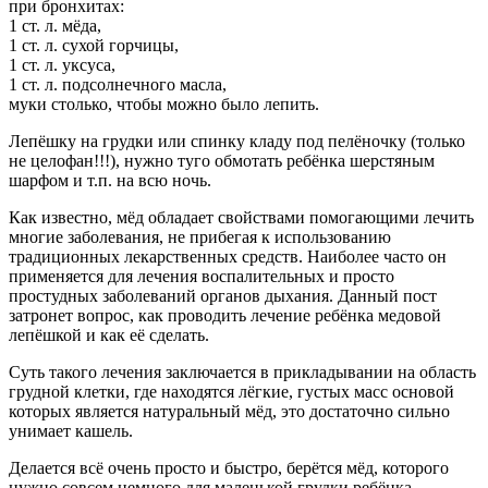
при бронхитах:
1 ст. л. мёда,
1 ст. л. сухой горчицы,
1 ст. л. уксуса,
1 ст. л. подсолнечного масла,
муки столько, чтобы можно было лепить.
Лепёшку на грудки или спинку кладу под пелёночку (только
не целофан!!!), нужно туго обмотать ребёнка шерстяным
шарфом и т.п. на всю ночь.
Как известно, мёд обладает свойствами помогающими лечить
многие заболевания, не прибегая к использованию
традиционных лекарственных средств. Наиболее часто он
применяется для лечения воспалительных и просто
простудных заболеваний органов дыхания. Данный пост
затронет вопрос, как проводить лечение ребёнка медовой
лепёшкой и как её сделать.
Суть такого лечения заключается в прикладывании на область
грудной клетки, где находятся лёгкие, густых масс основой
которых является натуральный мёд, это достаточно сильно
унимает кашель.
Делается всё очень просто и быстро, берётся мёд, которого
нужно совсем немного для маленькой грудки ребёнка.