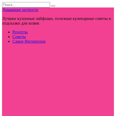
Перейти
Search
к
for:
Домашние хитрости
контенту
Лучшие кухонные лайфхаки, полезные кулинарные советы и
подсказки для хозяек
Рецепты
Советы
Самое Интересное